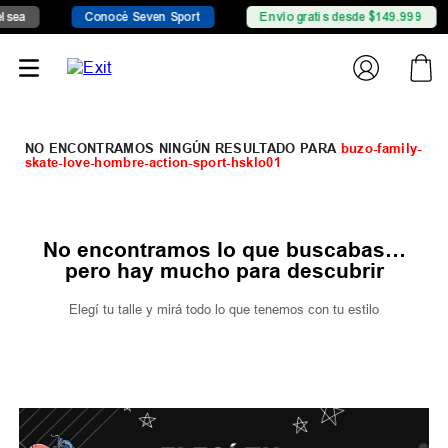
sea
Conocé Seven Sport
Envío gratis desde $149.999
buzo-family-
skate-love-hombre-action-sport-hsklo01
No encontramos lo que buscabas…
pero hay mucho para descubrir
Elegí tu talle y mirá todo lo que tenemos con tu estilo