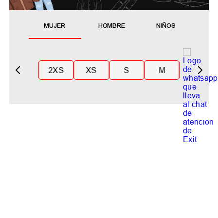
MUJER
HOMBRE
NIÑOS
2XS
XS
S
M