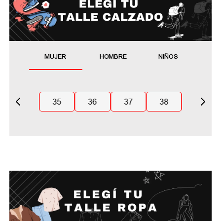
MUJER
HOMBRE
NIÑOS
35
36
37
38