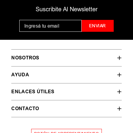
MUJER
HOMBRE
NIÑOS
35
36
37
38