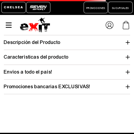
PROMOCIONES
SUCURSALES
buzo-hang-
loose-sherpa-wick-hombre-action-sport-22044
No encontramos lo que buscabas…
pero hay mucho para descubrir
Elegí tu talle y mirá todo lo que tenemos con tu estilo