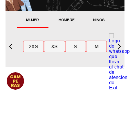
MUJER
HOMBRE
NIÑOS
2XS
XS
S
M