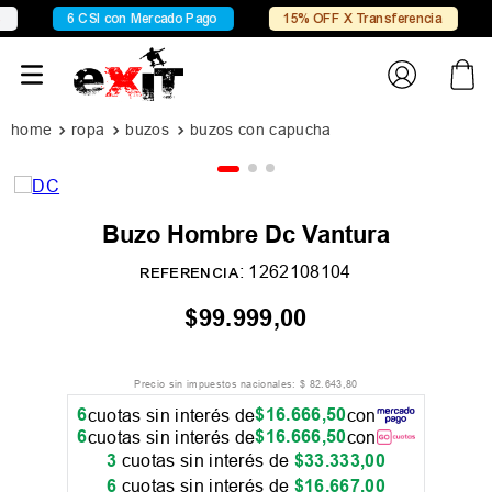
6 CSI con Mercado Pago
15% OFF X Transferencia
ropa
buzos
buzos con capucha
Buzo Hombre Dc Vantura
:
1262108104
REFERENCIA
$
99
.
999
,
00
Precio sin impuestos nacionales:
$
82
.
643
,
80
6
$
16
.
666
,
50
cuotas sin interés de
con
6
$
16
.
666
,
50
cuotas sin interés de
con
3
cuotas sin interés de
$
33
.
333
,
00
6
cuotas sin interés de
$
16
.
667
,
00