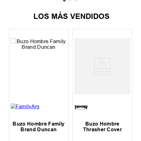
LOS MÁS VENDIDOS
 Hombre
Buzo Hombre
Buzo Hom
her Cover
Thrasher Eaglegram
Quiksilver 