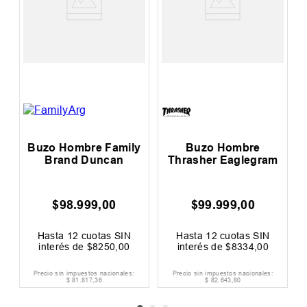
 Hombre
Buzo Hombre Dc
Buzo Hombre 
r Eaglegram
Vantura
Outdoor Cl
.
999
,
00
$
99
.
999
,
00
$
85
.
990
,
2
cuotas SIN
Hasta
12
cuotas SIN
Hasta
12
cuot
 de
$
8334
,
00
interés de
$
8334
,
00
interés de
$
7
mpuestos nacionales:
Precio sin impuestos nacionales:
Precio sin impuestos n
82
.
643
,
80
$
82
.
643
,
80
$
71
.
066
,
12