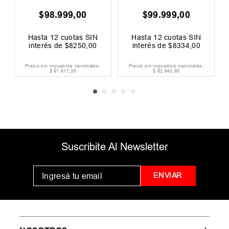
.
999
,
00
$
99
.
999
,
00
$
99
.
999
,
2
cuotas SIN
Hasta
12
cuotas SIN
Hasta
12
cuot
 de
$
8334
,
00
interés de
$
8334
,
00
interés de
$
8
mpuestos nacionales:
Precio sin impuestos nacionales:
Precio sin impuestos n
82
.
643
,
80
$
82
.
643
,
80
$
82
.
643
,
80
Suscribite Al Newsletter
ENVIAR