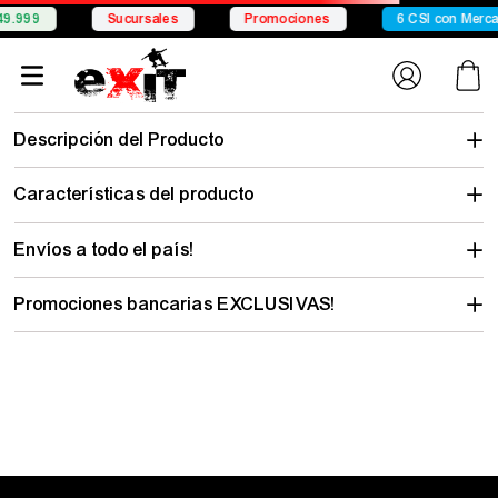
9.999
Sucursales
Promociones
6 CSI con Mercad
Descripción del Producto
Características del producto
Envíos a todo el país!
Promociones bancarias EXCLUSIVAS!