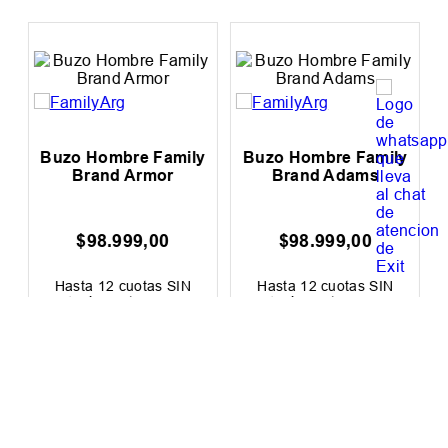
Hasta
12
cuotas SIN
Hasta
12
cuotas SIN
interés de
$
10
.
834
,
00
interés de
$
8334
,
00
Precio sin impuestos nacionales:
Precio sin impuestos nacionales:
$
107
.
437
,
19
$
82
.
643
,
80
LOS MÁS VENDIDOS