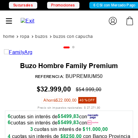
Sucursales
Promociones
6 CSI con Mercado Pago
ropa
buzos
buzos con capucha
Buzo Hombre Family Premium
:
BUPREMIUM50
REFERENCIA
$
32
.
999
,
00
$
54
.
999
,
00
Ahorrá
$
22
.
000
,
00
40 %
OFF
Precio sin impuestos nacionales:
$
27
.
271
,
90
6
$
5499
,
83
cuotas sin interés de
con
6
$
5499
,
83
cuotas sin interés de
con
3
cuotas sin interés de
$
11
.
000
,
00
4
cuotas sin interés de
$
8250
,
00
con Banco Provincia