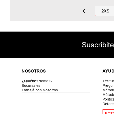
2XS
Suscribite
NOSOTROS
AYU
¿Quiénes somos?
Términ
Sucursales
Pregun
Trabajá con Nosotros
Métod
Método
Políti
Defens
BOT