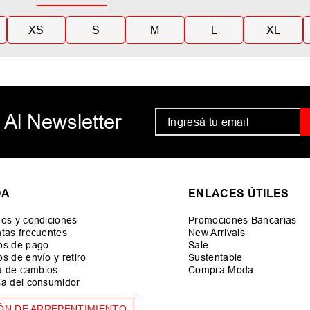
XS
S
M
L
XL
 Al Newsletter
DA
ENLACES ÚTILES
os y condiciones
Promociones Bancarias
tas frecuentes
New Arrivals
os de pago
Sale
s de envío y retiro
Sustentable
ca de cambios
Compra Moda
a del consumidor
ÓN DE ARREPENTIMIENTO