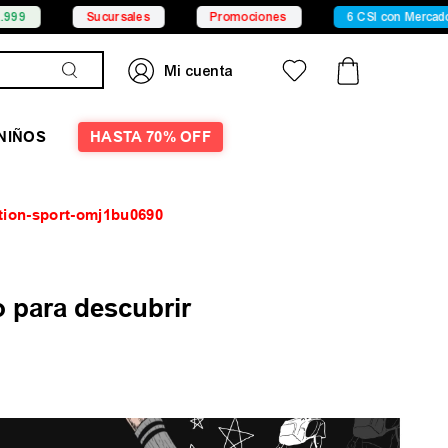
9
Sucursales
Promociones
6 CSI con Mercado Pa
NIÑOS
HASTA 70% OFF
ction-sport-omj1bu0690
 para descubrir