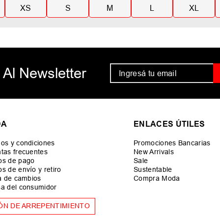
XS
S
M
L
XL
 Al Newsletter
DA
ENLACES ÚTILES
os y condiciones
Promociones Bancarias
tas frecuentes
New Arrivals
os de pago
Sale
s de envío y retiro
Sustentable
ca de cambios
Compra Moda
a del consumidor
ÓN DE ARREPENTIMIENTO