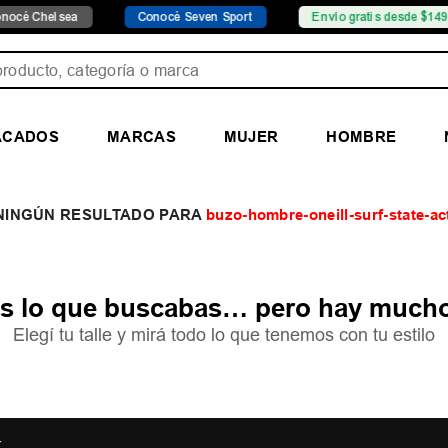
é Chelsea
Conocé Seven Sport
Envío gratis desde $149.99
ducto, categoría o marca
ACADOS
MARCAS
MUJER
HOMBRE
buzo-hombre-oneill-surf-state-a
 lo que buscabas… pero hay mucho
Elegí tu talle y mirá todo lo que tenemos con tu estilo