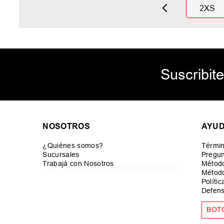
2XS
Suscribite
NOSOTROS
AYU
¿Quiénes somos?
Términ
Sucursales
Pregun
Trabajá con Nosotros
Métod
Método
Políti
Defens
BOT