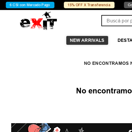
6 CSI con Mercado Pago
15% OFF X Transferencia
Conoc
Buscá por pro
NEW ARRIVALS
DEST
No encontramos