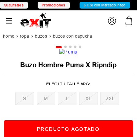
rsales
Promociones
6 CSI con Mercado Pago
15
ropa
buzos
buzos con capucha
Buzo Hombre Puma X Ripndip
M
L
XL
2XL
PRODUCTO AGOTADO