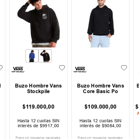
url
Buzo Niño Rip Curl
Buzo Hombre
Surf Puff
Capslab Los
Caballeros Del
Zodiaco
$
59
.
499
,
00
$
29
.
999
,
00
$
84
.
999
,
00
$
99
.
999
,
00
Ahorrá
$
25
.
500
,
00
Ahorrá
$
70
.
000
,
00
30 %
OFF
70 %
OFF
IN
Hasta
12
cuotas SIN
Hasta
12
cuotas SIN
00
interés de
$
4959
,
00
interés de
$
2500
,
00
les:
Precio sin impuestos nacionales:
Precio sin impuestos nacionales: