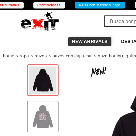
Promociones
6 CSI con Mercado Pago
15% OFF X 
Buscá por pro
NEW ARRIVALS
DEST
ropa
buzos
buzos con capucha
buzo hombre quiks