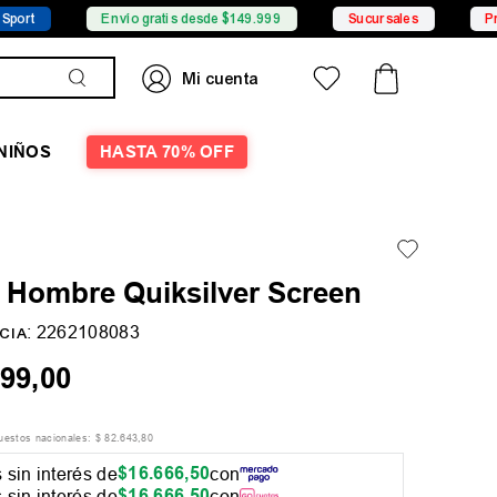
Envío gratis desde $149.999
Sucursales
Promociones
NIÑOS
HASTA 70% OFF
 Hombre Quiksilver Screen
:
2262108083
CIA
99
,
00
puestos nacionales:
$
82
.
643
,
80
$
16
.
666
,
50
 sin interés de
con
$
16
.
666
,
50
 sin interés de
con