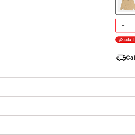
－
Cal