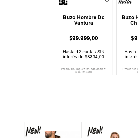
Buzo Hombre Dc
Buzo 
Vantura
Chi
$
99
.
999
,
00
$
9
Hasta
12
cuotas SIN
Hasta
interés de
$
8334
,
00
interé
Precio sin impuestos nacionales:
Precio sin
$
82
.
643
,
80