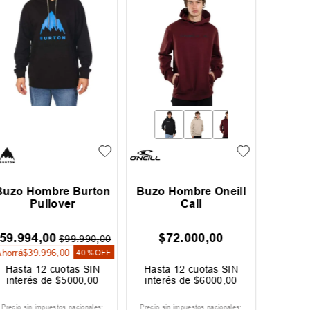
Buzo Hombre Althon
Buzo Hombre Oneill
Bu
Office Classic
Lines
$
85
.
990
,
00
$
82
.
800
,
00
Hasta
12
cuotas SIN
Hasta
12
cuotas SIN
Ha
interés de
$
7166
,
00
interés de
$
6900
,
00
in
Precio sin impuestos nacionales:
Precio sin impuestos nacionales:
Preci