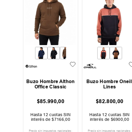
re Oneill
Buzo Hombre Rip
Buzo Mujer Rip C
i
Curl Surf Puff
Varsity
00
,
00
$
125
.
999
,
00
$
119
.
999
,
00
$
139
.
999
,
00
Ahorrá
$
14
.
000
,
00
10 %
OFF
otas SIN
Hasta
12
cuotas SIN
Hasta
12
cuotas S
$
6000
,
00
interés de
$
10
.
500
,
00
interés de
$
10
.
000
,
tos nacionales:
Precio sin impuestos nacionales:
Precio sin impuestos naciona