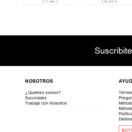
4
,
13
$
104
.
131
,
40
$
99
.
172
,
73
Suscribite
NOSOTROS
AYU
¿Quiénes somos?
Términ
Sucursales
Pregun
Trabajá con Nosotros
Métod
Método
Políti
Defens
BOT