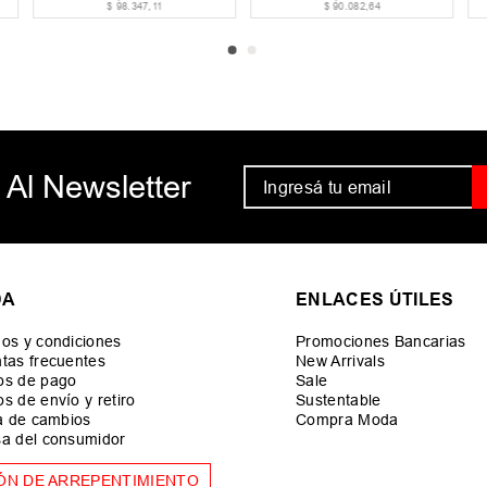
$
49
.
172
,
73
$
24
.
792
,
56
 Al Newsletter
DA
ENLACES ÚTILES
os y condiciones
Promociones Bancarias
tas frecuentes
New Arrivals
os de pago
Sale
s de envío y retiro
Sustentable
ca de cambios
Compra Moda
a del consumidor
ÓN DE ARREPENTIMIENTO