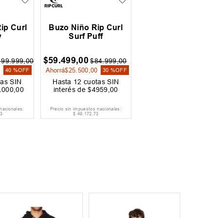
ip Curl
Buzo Niño Rip Curl
y
Surf Puff
$
59
.
499
,
00
199
.
999
,
00
$
84
.
999
,
00
0
Ahorrá
$
25
.
500
,
00
40 %
OFF
30 %
OFF
as SIN
Hasta
12
cuotas SIN
.
000
,
00
interés de
$
4959
,
00
nacionales:
Precio sin impuestos nacionales:
3
$
49
.
172
,
73