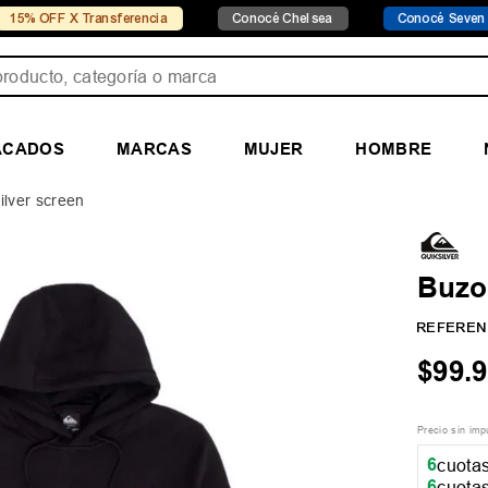
Transferencia
Conocé Chelsea
Conocé Seven Sport
ducto, categoría o marca
ACADOS
MARCAS
MUJER
HOMBRE
ilver screen
Buzo
REFEREN
$
99
.
9
Precio sin im
6
cuotas
6
cuotas