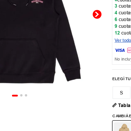
3
cuotas
4
cuotas
6
cuotas
9
cuotas
12
cuot
Ver tod
No inclu
📏 Tabla