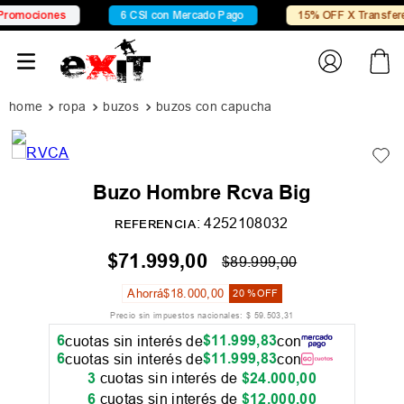
mociones
6 CSI con Mercado Pago
15% OFF X Transferenc
ropa
buzos
buzos con capucha
Buzo Hombre Rcva Big
:
4252108032
REFERENCIA
$
71
.
999
,
00
$
89
.
999
,
00
Ahorrá
$
18
.
000
,
00
20 %
OFF
Precio sin impuestos nacionales:
$
59
.
503
,
31
6
$
11
.
999
,
83
cuotas sin interés de
con
6
$
11
.
999
,
83
cuotas sin interés de
con
3
cuotas sin interés de
$
24
.
000
,
00
6
cuotas sin interés de
$
12
.
000
,
00