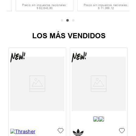
Precio sin impuestos nacionales:
Precio sin impuestos nacionales:
$
82
.
643
,
80
$
71
.
066
,
12
LOS MÁS VENDIDOS