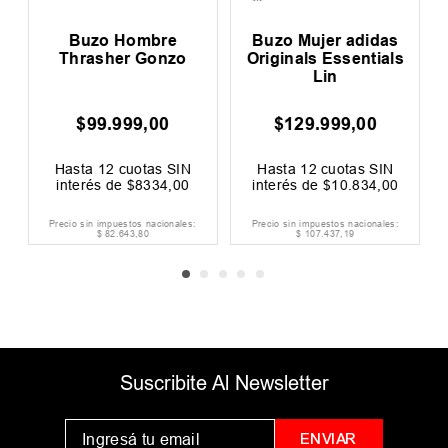
b
Buzo Hombre
Buzo Mujer adidas
Thrasher Gonzo
Originals Essentials
Lin
$
99
.
999
,
00
$
129
.
999
,
00
00
F
Hasta
12
cuotas SIN
Hasta
12
cuotas SIN
interés de
$
8334
,
00
interés de
$
10
.
834
,
00
Precio sin impuestos nacionales:
Precio sin impuestos nacionales:
$
82
.
643
,
80
$
107
.
437
,
19
Suscribite Al Newsletter
ENVIAR