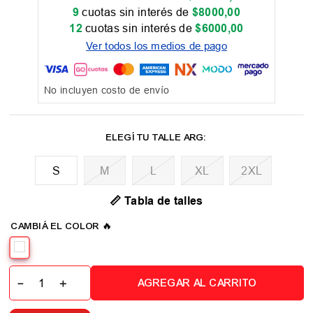
9
cuotas sin interés de
$
8000
,
00
12
cuotas sin interés de
$
6000
,
00
Ver todos los medios de pago
No incluyen costo de envío
M
L
XL
2XL
📏 Tabla de talles
－
＋
AGREGAR AL CARRITO