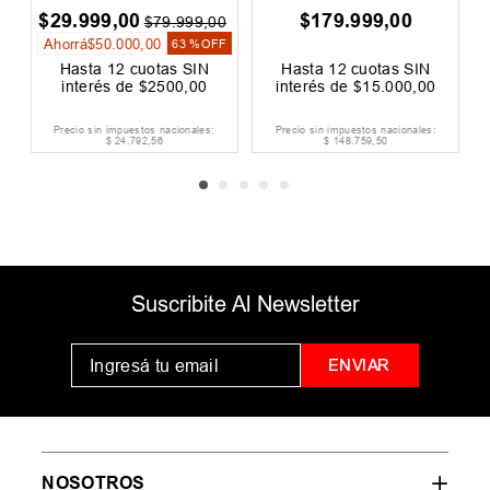
$
29
.
999
,
00
$
179
.
999
,
00
$
79
.
999
,
00
Ahorrá
$
50
.
000
,
00
63 %
OFF
Hasta
12
cuotas SIN
Hasta
12
cuotas SIN
interés de
$
2500
,
00
interés de
$
15
.
000
,
00
Precio sin impuestos nacionales:
Precio sin impuestos nacionales:
$
24
.
792
,
56
$
148
.
759
,
50
Suscribite Al Newsletter
ENVIAR
NOSOTROS