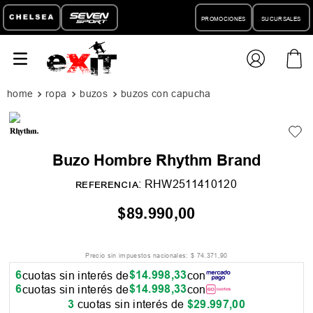
PROMOCIONES
SUCURSALES
ropa
buzos
buzos con capucha
Buzo Hombre Rhythm Brand
:
RHW2511410120
REFERENCIA
$
89
.
990
,
00
Precio sin impuestos nacionales:
$
74
.
371
,
90
6
$
14
.
998
,
33
cuotas sin interés de
con
6
$
14
.
998
,
33
cuotas sin interés de
con
3
cuotas sin interés de
$
29
.
997
,
00