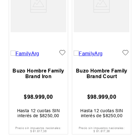
Buzo Hombre Family
Buzo Hombre Family
Brand Iron
Brand Court
$
98
.
999
,
00
$
98
.
999
,
00
Hasta
12
cuotas SIN
Hasta
12
cuotas SIN
interés de
$
8250
,
00
interés de
$
8250
,
00
Precio sin impuestos nacionales:
Precio sin impuestos nacionales:
$
81
.
817
,
36
$
81
.
817
,
36