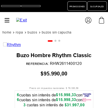
PROMOCIONES
SUCURSALES
ropa
buzos
buzos sin capucha
Buzo Hombre Rhythm Classic
:
RHW2611400120
REFERENCIA
$
95
.
990
,
00
Precio sin impuestos nacionales:
$
79
.
330
,
58
6
$
15
.
998
,
33
cuotas sin interés de
con
6
$
15
.
998
,
33
cuotas sin interés de
con
3
cuotas sin interés de
$
31
.
997
,
00