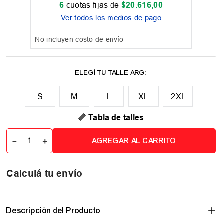
6
cuotas fijas de
$
20
.
616
,
00
Ver todos los medios de pago
No incluyen costo de envío
M
L
XL
2XL
📏 Tabla de talles
－
＋
AGREGAR AL CARRITO
Calculá tu envío
Descripción del Producto