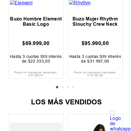
c
Buzo Hombre Element
Buzo Mujer Rhythm
Basic Logo
Slouchy Crew Neck
$
69
.
999
,
00
$
95
.
990
,
00
és
Hasta
3
cuotas SIN interés
Hasta
3
cuotas SIN interés
H
de
$
23
.
333
,
00
de
$
31
.
997
,
00
Precio sin impuestos nacionales:
Precio sin impuestos nacionales:
$
57
.
850
,
41
$
79
.
330
,
58
LOS MÁS VENDIDOS