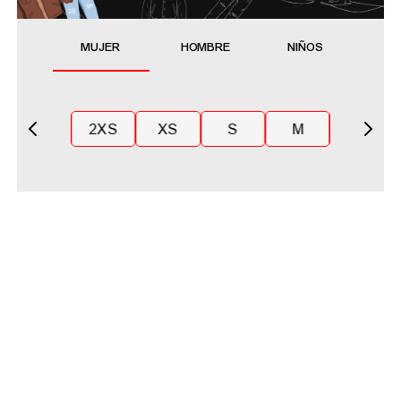
MUJER
HOMBRE
NIÑOS
2XS
XS
S
M