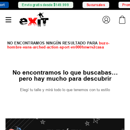
t
Envío gratis desde $149.999
Sucursales
Promo
buzo-
hombre-vans-arched-action-sport-vn000hnwrv2casa
No encontramos lo que buscabas…
pero hay mucho para descubrir
Elegí tu talle y mirá todo lo que tenemos con tu estilo