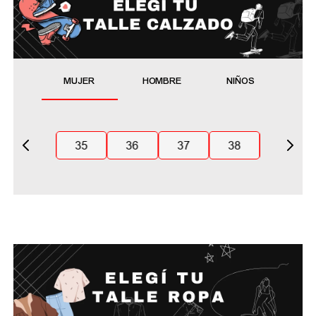
MUJER
HOMBRE
NIÑOS
35
36
37
38