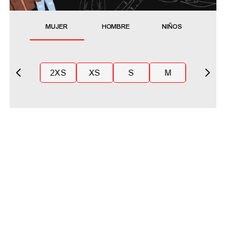
MUJER
HOMBRE
NIÑOS
2XS
XS
S
M