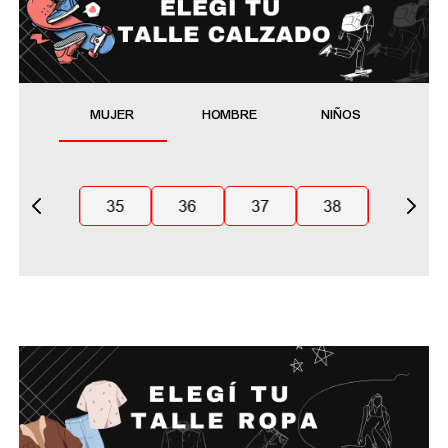
MUJER
HOMBRE
NIÑOS
35
36
37
38