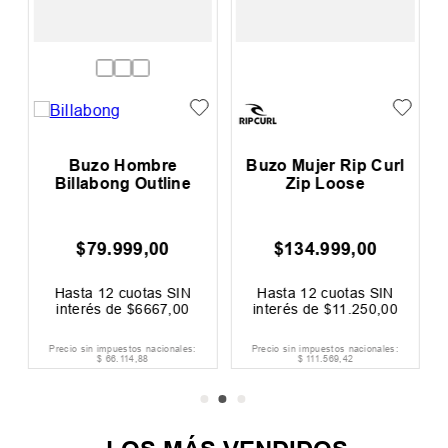
Buzo Hombre
Buzo Mujer Rip Curl
Billabong Outline
Zip Loose
$
79
.
999
,
00
$
134
.
999
,
00
Hasta
12
cuotas SIN
Hasta
12
cuotas SIN
interés de
$
6667
,
00
interés de
$
11
.
250
,
00
Precio sin impuestos nacionales:
Precio sin impuestos nacionales:
$
66
.
114
,
88
$
111
.
569
,
42