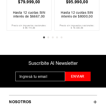
$
95
.
990
,
00
$
75
.
999
,
00
$
79
.
sta
12
cuotas SIN
Hasta
12
cuotas SIN
Hasta
12
terés de
$
8000
,
00
interés de
$
6334
,
00
interés 
o sin impuestos nacionales:
Precio sin impuestos nacionales:
Precio sin imp
$
79
.
330
,
58
$
62
.
809
,
09
$
66
Suscribite Al Newsletter
ENVIAR
NOSOTROS