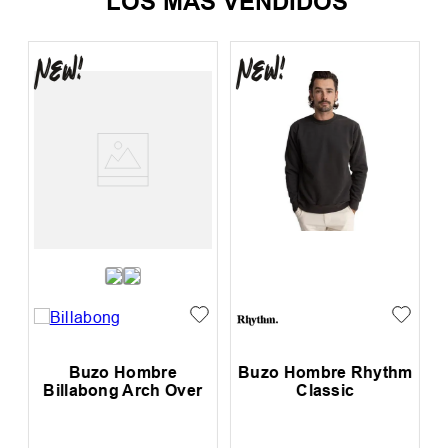
LOS MÁS VENDIDOS
o Hombre Rhythm
Buzo Hombre Althon
Buzo
Classic
Shelter Classic Crew
Billabo