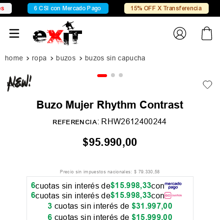
6 CSI con Mercado Pago
15% OFF X Transferencia
ropa
buzos
buzos sin capucha
Buzo Mujer Rhythm Contrast
:
RHW2612400244
REFERENCIA
$
95
.
990
,
00
Precio sin impuestos nacionales:
$
79
.
330
,
58
6
$
15
.
998
,
33
cuotas sin interés de
con
6
$
15
.
998
,
33
cuotas sin interés de
con
3
cuotas sin interés de
$
31
.
997
,
00
6
cuotas sin interés de
$
15
.
999
,
00