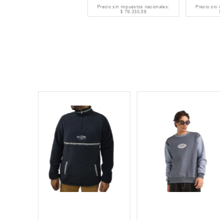
Precio sin impuestos nacionales:
Precio sin
$
79
.
330
,
58