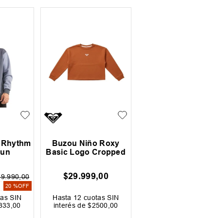
 Rhythm
Buzou Niño Roxy
Sun
Basic Logo Cropped
$
29
.
999
,
00
79
.
990
,
00
0
20 %
OFF
as SIN
Hasta
12
cuotas SIN
333
,
00
interés de
$
2500
,
00