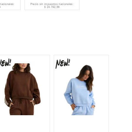
nacionales:
Precio sin impuestos nacionales:
4
$
24
.
792
,
56