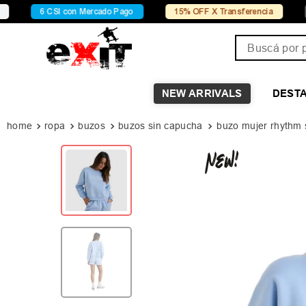
6 CSI con Mercado Pago
15% OFF X Transferencia
Conocé
Buscá por pro
NEW ARRIVALS
DEST
ropa
buzos
buzos sin capucha
buzo mujer rhythm 