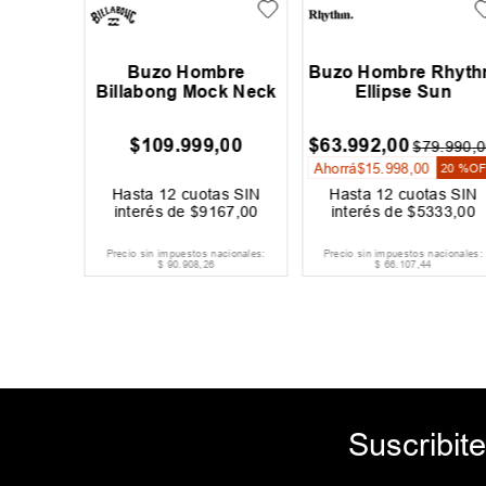
 Katin
Buzo Hombre
Buzo Hombre Rhyt
p
Billabong Mock Neck
Ellipse Sun
00
$
109
.
999
,
00
$
63
.
992
,
00
$
79
.
990
,
0
Ahorrá
$
15
.
998
,
00
20 %
O
as SIN
Hasta
12
cuotas SIN
Hasta
12
cuotas SIN
500
,
00
interés de
$
9167
,
00
interés de
$
5333
,
00
acionales:
Precio sin impuestos nacionales:
Precio sin impuestos nacionales:
$
90
.
908
,
26
$
66
.
107
,
44
Suscribite