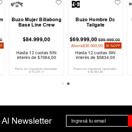
hm
Buzo Mujer Billabong
Buzo Hombre Dc
Base Line Crew
Tailgate
$
84
.
999
,
00
$
69
.
999
,
00
0
$
99
.
999
,
00
Ahorrá
$
30
.
000
,
00
FF
30 %
OFF
Hasta
12
cuotas SIN
Hasta
12
cuotas SIN
interés de
$
7084
,
00
interés de
$
5834
,
00
Precio sin impuestos nacionales:
Precio sin impuestos nacionales:
$
70
.
247
,
11
$
82
.
643
,
80
 Al Newsletter