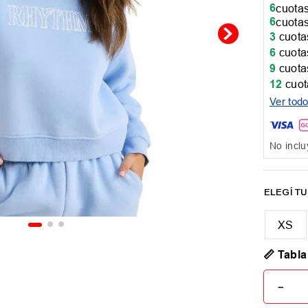
6
cuotas
6
cuotas
3
cuotas
6
cuotas
9
cuotas
12
cuot
Ver tod
No inclu
XS
📏 Tabla
－