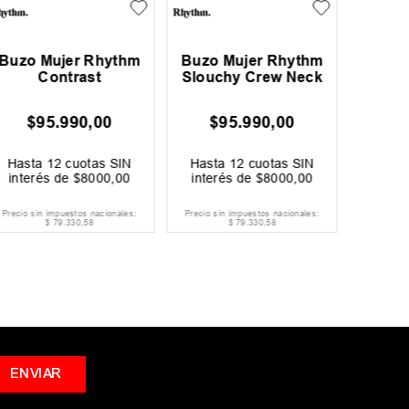
Buzo Mujer Rhythm
Buzo Mujer Rhythm
Buzo 
Contrast
Slouchy Crew Neck
Flags
$
95
.
990
,
00
$
95
.
990
,
00
$
Hasta
12
cuotas SIN
Hasta
12
cuotas SIN
Hast
interés de
$
8000
,
00
interés de
$
8000
,
00
inter
Precio sin impuestos nacionales:
Precio sin impuestos nacionales:
Precio si
$
79
.
330
,
58
$
79
.
330
,
58
ENVIAR