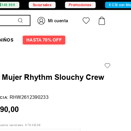
Sucursales
Promociones
6 CSI con Mercado Pa
NIÑOS
HASTA 70% OFF
 Mujer Rhythm Slouchy Crew
:
RHW2612390233
CIA
90
,
00
puestos nacionales:
$
79
.
330
,
58