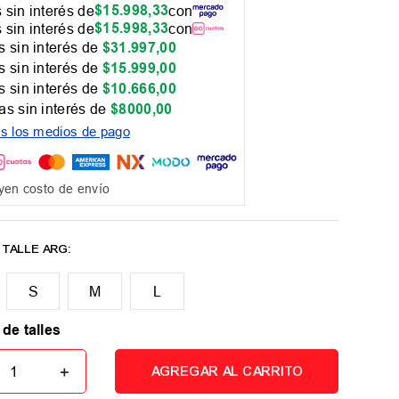
$
15
.
998
,
33
 sin interés de
con
$
15
.
998
,
33
 sin interés de
con
 sin interés de
$
31
.
997
,
00
 sin interés de
$
15
.
999
,
00
 sin interés de
$
10
.
666
,
00
as sin interés de
$
8000
,
00
os los medios de pago
yen costo de envío
M
L
 de talles
＋
AGREGAR AL CARRITO