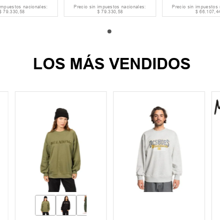
 impuestos nacionales:
Precio sin impuestos nacionales:
Precio sin impuestos 
$
79
.
330
,
58
$
79
.
330
,
58
$
66
.
107
,
4
LOS MÁS VENDIDOS