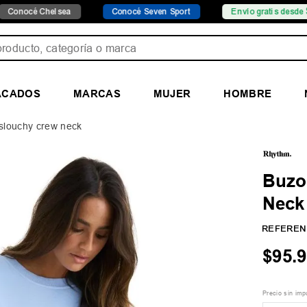
 Chelsea
Conocé Seven Sport
Envío gratis desde $149.999
ducto, categoría o marca
ACADOS
MARCAS
MUJER
HOMBRE
slouchy crew neck
Buzo
Neck
REFEREN
$
95
.
9
Precio sin im