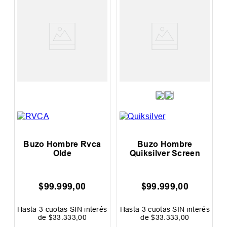
Buzo Hombre Rvca
Buzo Hombre
B
Olde
Quiksilver Screen
Bill
$
99
.
999
,
00
$
99
.
999
,
00
$
Hasta
3
cuotas SIN interés
Hasta
3
cuotas SIN interés
Hasta
de
$
33
.
333
,
00
de
$
33
.
333
,
00