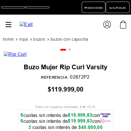
PROMOCIONES
SUCURSALES
ropa
buzos
buzos con capucha
Buzo Mujer Rip Curl Varsity
:
02872P2
REFERENCIA
$
119
.
999
,
00
Precio sin impuestos nacionales:
$
99
.
172
,
73
6
$
19
.
999
,
83
cuotas sin interés de
con
6
$
19
.
999
,
83
cuotas sin interés de
con
3
cuotas sin interés de
$
40
.
000
,
00