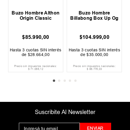
Buzo Hombre Althon
Buzo Hombre
Origin Classic
Billabong Box Up Og
$
85
.
990
,
00
$
104
.
999
,
00
0
F
és
Hasta
3
cuotas SIN interés
Hasta
3
cuotas SIN interés
H
de
$
28
.
664
,
00
de
$
35
.
000
,
00
Precio sin impuestos nacionales:
Precio sin impuestos nacionales:
$
71
.
066
,
12
$
86
.
776
,
03
Suscribite Al Newsletter
ENVIAR