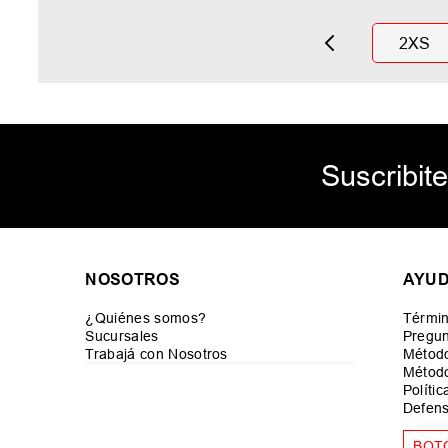
2XS
Suscribite
NOSOTROS
AYU
¿Quiénes somos?
Términ
Sucursales
Pregun
Trabajá con Nosotros
Métod
Método
Políti
Defens
BOT