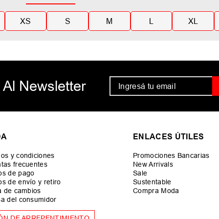
XS
S
M
L
XL
 Al Newsletter
DA
ENLACES ÚTILES
os y condiciones
Promociones Bancarias
tas frecuentes
New Arrivals
os de pago
Sale
s de envío y retiro
Sustentable
ca de cambios
Compra Moda
a del consumidor
ÓN DE ARREPENTIMIENTO