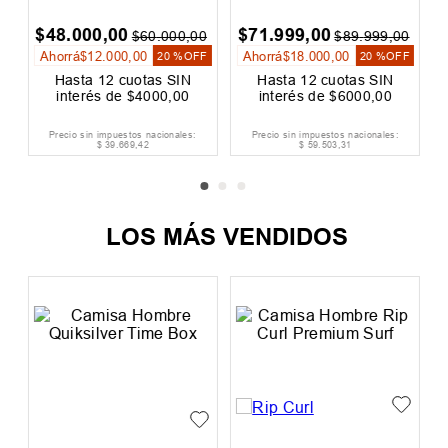
Camisa Hombre Oneill
Camisa Hombre Rip
Floral
Curl Loose Denim
Raw
$
48
.
000
,
00
$
71
.
999
,
00
0
$
60
.
000
,
00
$
89
.
999
,
00
Ahorrá
$
12
.
000
,
00
Ahorrá
$
18
.
000
,
00
F
20 %
OFF
20 %
OFF
Hasta
12
cuotas SIN
Hasta
12
cuotas SIN
interés de
$
4000
,
00
interés de
$
6000
,
00
Precio sin impuestos nacionales:
Precio sin impuestos nacionales:
$
39
.
669
,
42
$
59
.
503
,
31