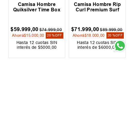
LOS MÁS VENDIDOS
c
Camisa Hombre
Camisa Hombre Rip
Quiksilver Time Box
Curl Premium Surf
$
59
.
999
,
00
$
71
.
999
,
00
0
$
74
.
999
,
00
$
89
.
999
,
00
Ahorrá
$
15
.
000
,
00
Ahorrá
$
18
.
000
,
00
F
20 %
OFF
20 %
OFF
Hasta
12
cuotas SIN
Hasta
12
cuotas SIN
interés de
$
5000
,
00
interés de
$
6000
,
00