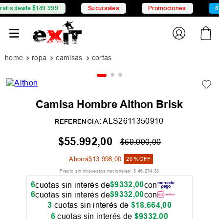
sde $149.999
Sucursales
Promociones
6 CSI con
ropa
camisas
camisas m/cortas
Camisa Hombre Althon Brisk
:
ALS2611350910
REFERENCIA
$
55
.
992
,
00
$
69
.
990
,
00
Ahorrá
$
13
.
998
,
00
20 %
OFF
Precio sin impuestos nacionales:
$
46
.
274
,
38
6
$
9332
,
00
cuotas sin interés de
con
6
$
9332
,
00
cuotas sin interés de
con
3
cuotas sin interés de
$
18
.
664
,
00
6
cuotas sin interés de
$
9332
,
00