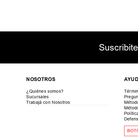
Suscribite
NOSOTROS
AYU
¿Quiénes somos?
Términ
Sucursales
Pregun
Trabajá con Nosotros
Métod
Método
Políti
Defens
BOT