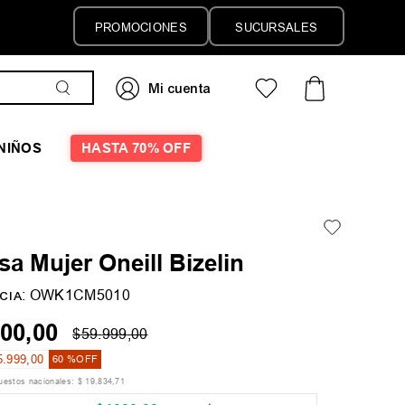
PROMOCIONES
SUCURSALES
NIÑOS
HASTA 70% OFF
a Mujer Oneill Bizelin
:
OWK1CM5010
CIA
00
,
00
$
59
.
999
,
00
5
.
999
,
00
60 %
OFF
puestos nacionales:
$
19
.
834
,
71