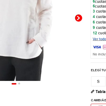
6
cuotas
6
cuotas
3
cuotas
4
cuotas
6
cuotas
9
cuotas
12
cuot
Ver tod
No inclu
📏 Tabla