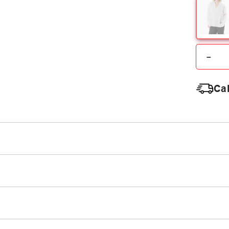
－
Cal