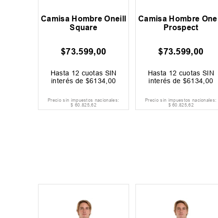
Camisa Hombre Oneill
Camisa Hombre Onei
Square
Prospect
$
73
.
599
,
00
$
73
.
599
,
00
Hasta
12
cuotas SIN
Hasta
12
cuotas SIN
interés de
$
6134
,
00
interés de
$
6134
,
00
Precio sin impuestos nacionales:
Precio sin impuestos nacionales:
$
60
.
825
,
62
$
60
.
825
,
62