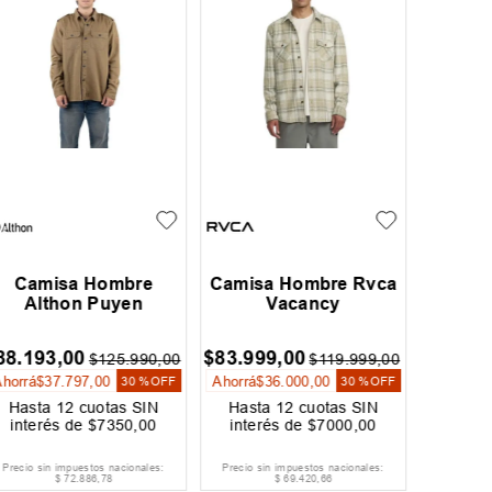
amisa Hombre Oneill
Camisa Hombre Dc
Camis
Prospect
Marshal
$
73
.
599
,
00
$
69
.
999
,
00
$
90
.
99
$
99
.
999
,
00
Ahorrá
$
30
.
000
,
00
Ahorrá
$
30 %
OFF
Hasta
12
cuotas SIN
Hasta
12
cuotas SIN
Hast
interés de
$
6134
,
00
interés de
$
5834
,
00
inter
Precio sin impuestos nacionales:
Precio sin impuestos nacionales:
Precio si
$
60
.
825
,
62
$
57
.
850
,
41