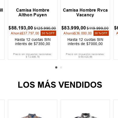
ll
Camisa Hombre
Camisa Hombre Rvca
Althon Puyen
Vacancy
$
88
.
193
,
00
$
83
.
999
,
00
$
$
125
.
990
,
00
$
119
.
999
,
00
Ahorrá
$
37
.
797
,
00
Ahorrá
$
36
.
000
,
00
30 %
OFF
30 %
OFF
Hasta
12
cuotas SIN
Hasta
12
cuotas SIN
interés de
$
7350
,
00
interés de
$
7000
,
00
Precio sin impuestos nacionales:
Precio sin impuestos nacionales:
$
72
.
886
,
78
$
69
.
420
,
66
LOS MÁS VENDIDOS