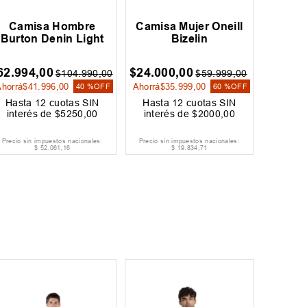
Camisa Hombre
Camisa Mujer Oneill
Burton Denin Light
Bizelin
62
.
994
,
00
$
24
.
000
,
00
$
104
.
990
,
00
$
59
.
999
,
00
Ahorrá
$
41
.
996
,
00
Ahorrá
$
35
.
999
,
00
40 %
OFF
60 %
OFF
Hasta
12
cuotas SIN
Hasta
12
cuotas SIN
interés de
$
5250
,
00
interés de
$
2000
,
00
Precio sin impuestos nacionales:
Precio sin impuestos nacionales:
$
52
.
061
,
16
$
19
.
834
,
71