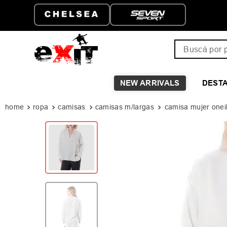
ENVÍO GRATIS A PARTIR D
$149.999
Buscá por pro
NEW ARRIVALS
DEST
ropa
camisas
camisas m/largas
camisa mujer oneill