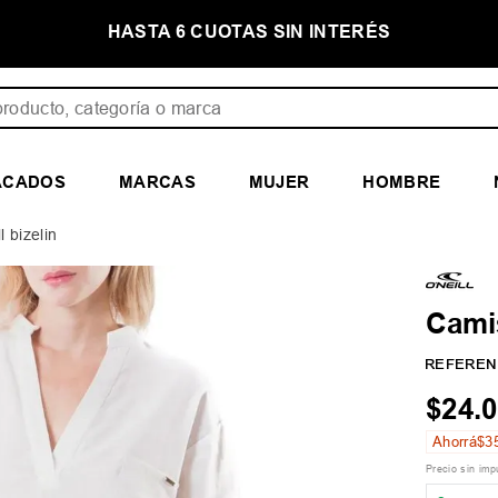
E
HASTA 6 CUOTAS SIN INTERÉS
ducto, categoría o marca
ACADOS
MARCAS
MUJER
HOMBRE
 bizelin
Camis
REFEREN
$
24
.
0
Ahorrá
$
3
Precio sin im