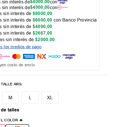
$
4000
,
00
 sin interés de
con
$
4000
,
00
 sin interés de
con
 sin interés de
$
8000
,
00
 sin interés de
$
6000
,
00
con Banco Provincia
 sin interés de
$
4000
,
00
 sin interés de
$
2667
,
00
as sin interés de
$
2000
,
00
os los medios de pago
yen costo de envío
M
L
XL
 de talles