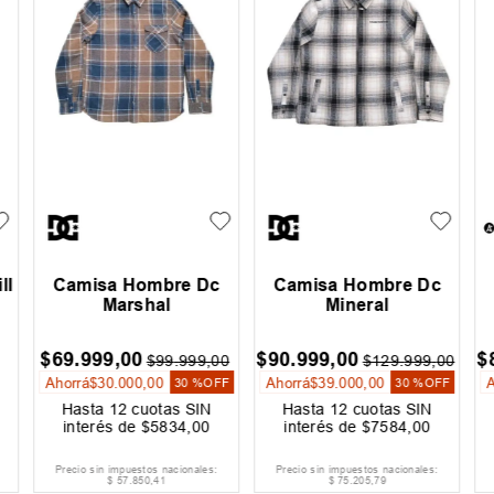
l
Camisa Mujer Oneill
Camisa Hombre Oneill
C
Bizelin
Square
$
24
.
000
,
00
$
73
.
599
,
00
0
$
59
.
999
,
00
Ahorrá
$
35
.
999
,
00
FF
60 %
OFF
Hasta
12
cuotas SIN
Hasta
12
cuotas SIN
interés de
$
2000
,
00
interés de
$
6134
,
00
Precio sin impuestos nacionales:
Precio sin impuestos nacionales:
$
19
.
834
,
71
$
60
.
825
,
62