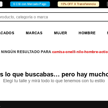
6 CSI con Mercado Pago
15% OFF X Transferencia
Con
ducto, categoría o marca
ACADOS
MARCAS
MUJER
HOMBRE
camisa-oneill-nilo-hombre-act
 lo que buscabas… pero hay mucho
Elegí tu talle y mirá todo lo que tenemos con tu estilo