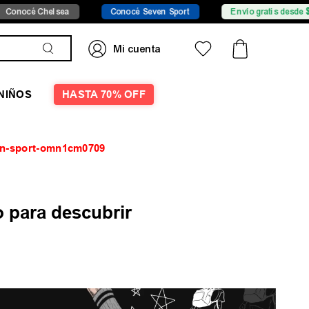
océ Chelsea
Conocé Seven Sport
Envío gratis desde $149.
NIÑOS
HASTA 70% OFF
ion-sport-omn1cm0709
 para descubrir