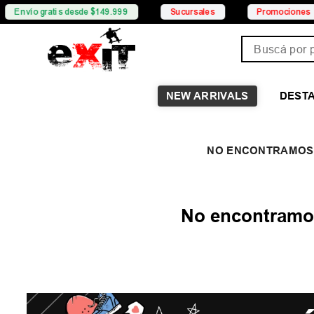
vío gratis desde $149.999
Sucursales
Promociones
Buscá por pro
NEW ARRIVALS
DEST
No encontramos