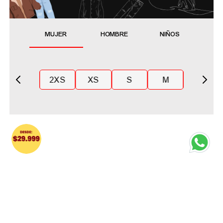
MUJER
HOMBRE
NIÑOS
2XS
XS
S
M