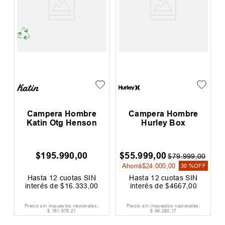
Campera Hombre
Campera Hombre
Katin Otg Henson
Hurley Box
$
195
.
990
,
00
$
55
.
999
,
00
00
$
79
.
999
,
00
Ahorrá
$
24
.
000
,
00
F
30 %
OFF
Hasta
12
cuotas SIN
Hasta
12
cuotas SIN
interés de
$
16
.
333
,
00
interés de
$
4667
,
00
Precio sin impuestos nacionales:
Precio sin impuestos nacionales:
$
161
.
975
,
21
$
46
.
280
,
17