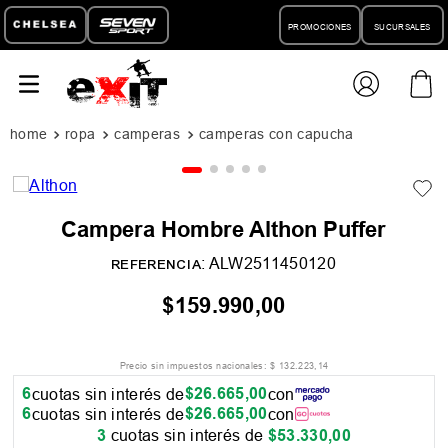
PROMOCIONES
SUCURSALES
ropa
camperas
camperas con capucha
Campera Hombre Althon Puffer
:
ALW2511450120
REFERENCIA
$
159
.
990
,
00
Precio sin impuestos nacionales:
$
132
.
223
,
14
6
$
26
.
665
,
00
cuotas sin interés de
con
6
$
26
.
665
,
00
cuotas sin interés de
con
3
cuotas sin interés de
$
53
.
330
,
00