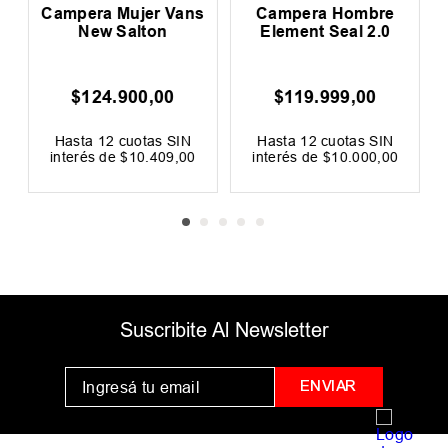
Element Seal 2.0
Curl Puffer Boxy Imp
$
119
.
999
,
00
$
179
.
999
,
00
00
FF
Hasta
12
cuotas SIN
Hasta
12
cuotas SIN
interés de
$
10
.
000
,
00
interés de
$
15
.
000
,
00
LOS MÁS VENDIDOS