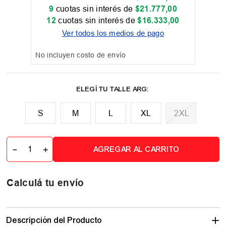
9
cuotas sin interés de
$
21
.
777
,
00
12
cuotas sin interés de
$
16
.
333
,
00
Ver todos los medios de pago
No incluyen costo de envío
M
L
XL
2XL
📏 Tabla de talles
－
＋
AGREGAR AL CARRITO
Calculá tu envío