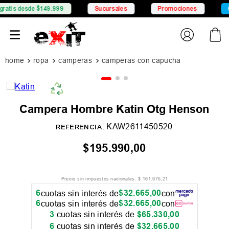
desde $149.999
Sucursales
Promociones
6 CSI c
ropa
camperas
camperas con capucha
Campera Hombre Katin Otg Henson
:
KAW2611450520
REFERENCIA
$
195
.
990
,
00
Precio sin impuestos nacionales:
$
161
.
975
,
21
6
$
32
.
665
,
00
cuotas sin interés de
con
6
$
32
.
665
,
00
cuotas sin interés de
con
3
cuotas sin interés de
$
65
.
330
,
00
6
cuotas sin interés de
$
32
.
665
,
00