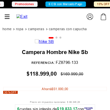
Promociones
6 CSI con Mercado Pago
15% OFF X T
ropa
camperas
camperas con capucha
Campera Hombre Nike Sb
:
FZ8796-133
REFERENCIA
$
118
.
999
,
00
$
169
.
999
,
00
Ahorrá
$
51
.
000
,
00
30 %
OFF
Precio sin impuestos nacionales:
$
98
.
346
,
28
6
$
19
.
833
,
17
cuotas sin interés de
con