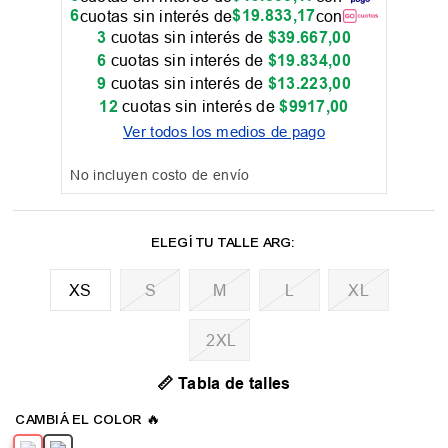
6
$
19
.
833
,
17
cuotas sin interés de
con
3
cuotas sin interés de
$
39
.
667
,
00
6
cuotas sin interés de
$
19
.
834
,
00
9
cuotas sin interés de
$
13
.
223
,
00
12
cuotas sin interés de
$
9917
,
00
Ver todos los medios de pago
No incluyen costo de envío
XS
M
L
XL
2XL
📏 Tabla de talles