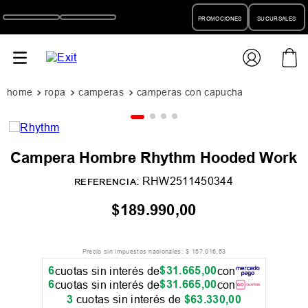
PROMOCIONES
SUCURSALES
ropa
camperas
camperas con capucha
Campera Hombre Rhythm Hooded Work
:
RHW2511450344
REFERENCIA
$
189
.
990
,
00
Precio sin impuestos nacionales:
$
157
.
016
,
53
6
$
31
.
665
,
00
cuotas sin interés de
con
6
$
31
.
665
,
00
cuotas sin interés de
con
3
cuotas sin interés de
$
63
.
330
,
00