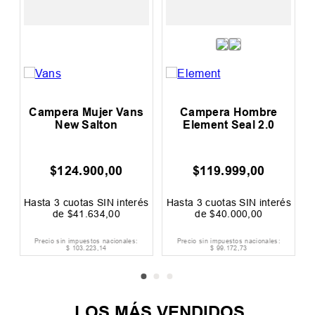
Campera Mujer Vans
Campera Hombre
Ca
New Salton
Element Seal 2.0
A
$
124
.
900
,
00
$
119
.
999
,
00
$
125
.
Ahorrá
Hasta
3
cuotas SIN interés
Hasta
3
cuotas SIN interés
Hasta
de
$
41
.
634
,
00
de
$
40
.
000
,
00
Precio sin impuestos nacionales:
Precio sin impuestos nacionales:
Precio 
$
103
.
223
,
14
$
99
.
172
,
73
LOS MÁS VENDIDOS