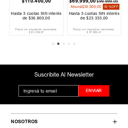
$
110
.
400
,
00
$
69
.
999
,
00
$
$
99
.
999
,
00
Ahorrá
$
30
.
000
,
00
30 %
OFF
és
Hasta
3
cuotas SIN interés
Hasta
3
cuotas SIN interés
H
de
$
36
.
800
,
00
de
$
23
.
333
,
00
Precio sin impuestos nacionales:
Precio sin impuestos nacionales:
$
91
.
239
,
67
$
57
.
850
,
41
Suscribite Al Newsletter
ENVIAR
NOSOTROS