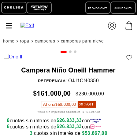
PROMOCIONES
SUCURSALES
ropa
camperas
camperas para nieve
Campera Niño Oneill Hammer
:
OJJ1CN0350
REFERENCIA
$
161
.
000
,
00
$
230
.
000
,
00
Ahorrá
$
69
.
000
,
00
30 %
OFF
Precio sin impuestos nacionales:
$
133
.
057
,
85
6
$
26
.
833
,
33
cuotas sin interés de
con
6
$
26
.
833
,
33
cuotas sin interés de
con
3
cuotas sin interés de
$
53
.
667
,
00