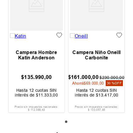
Campera Hombre
Campera Niño Oneill
Katin Anderson
Carbonite
$
135
.
990
,
00
$
161
.
000
,
00
$
230
.
000
,
00
Ahorrá
$
69
.
000
,
00
30 %
OFF
Hasta
12
cuotas SIN
Hasta
12
cuotas SIN
interés de
$
11
.
333
,
00
interés de
$
13
.
417
,
00
Precio sin impuestos nacionales:
Precio sin impuestos nacionales:
$
112
.
388
,
43
$
133
.
057
,
85