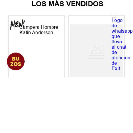
LOS MÁS VENDIDOS
c
Campera Hombre
Campera Niño Oneill
Katin Anderson
Hammer