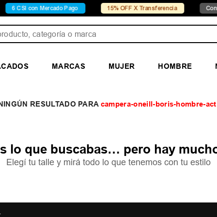
6 CSI con Mercado Pago
15% OFF X Transferencia
Conocé 
ducto, categoría o marca
ACADOS
MARCAS
MUJER
HOMBRE
campera-oneill-boris-hombre-ac
 lo que buscabas… pero hay mucho
Elegí tu talle y mirá todo lo que tenemos con tu estilo