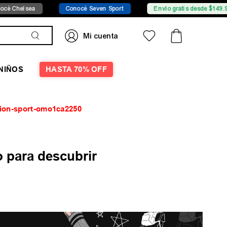
Chelsea
Conocé Seven Sport
Envío gratis desde $149.999
NIÑOS
HASTA 70% OFF
tion-sport-omo1ca2250
 para descubrir