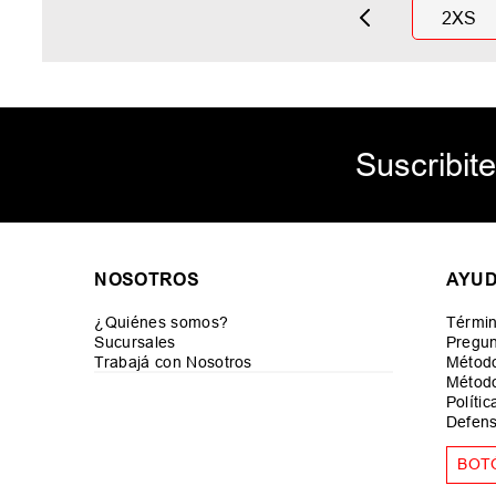
2XS
Suscribite
NOSOTROS
AYU
¿Quiénes somos?
Términ
Sucursales
Pregun
Trabajá con Nosotros
Métod
Método
Políti
Defens
BOT