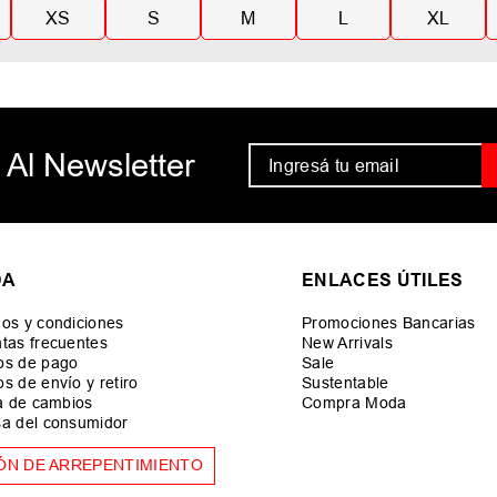
XS
S
M
L
XL
 Al Newsletter
DA
ENLACES ÚTILES
os y condiciones
Promociones Bancarias
tas frecuentes
New Arrivals
os de pago
Sale
s de envío y retiro
Sustentable
ca de cambios
Compra Moda
a del consumidor
ÓN DE ARREPENTIMIENTO