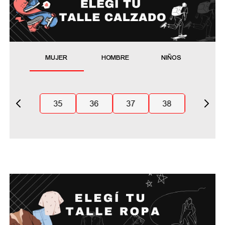
MUJER
HOMBRE
NIÑOS
35
36
37
38