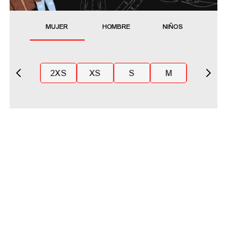
MUJER
HOMBRE
NIÑOS
2XS
XS
S
M