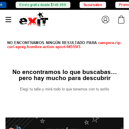
Envío gratis desde $149.999
Sucursales
Promoc
campera-rip-
curl-spray-hombre-action-sport-04555l5
No encontramos lo que buscabas…
pero hay mucho para descubrir
Elegí tu talle y mirá todo lo que tenemos con tu estilo