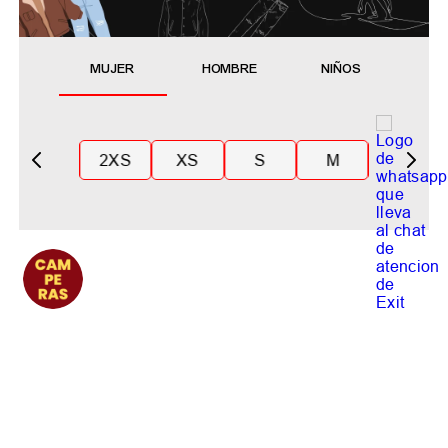
MUJER
HOMBRE
NIÑOS
2XS
XS
S
M