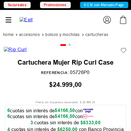
Sucursales
Promociones
6 CSI con Mercado Pago
accesorios
bolsos y mochilas
cartucheras
Cartuchera Mujer Rip Curl Case
:
05726P0
REFERENCIA
$
24
.
999
,
00
Precio sin impuestos nacionales:
$
20
.
660
,
33
6
$
4166
,
50
cuotas sin interés de
con
6
$
4166
,
50
cuotas sin interés de
con
3
cuotas sin interés de
$
8333
,
00
4
cuotas sin interés de
$
6250
,
00
con Banco Provincia