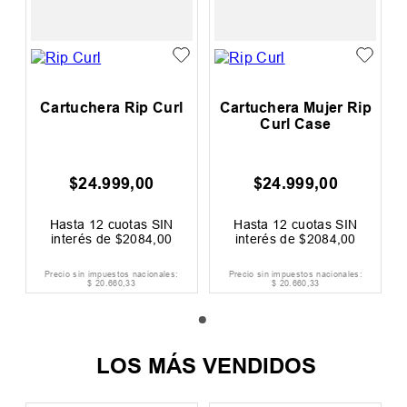
Cartuchera Rip Curl
Cartuchera Mujer Rip
Curl Case
$
24
.
999
,
00
$
24
.
999
,
00
Hasta
12
cuotas SIN
Hasta
12
cuotas SIN
interés de
$
2084
,
00
interés de
$
2084
,
00
Precio sin impuestos nacionales:
Precio sin impuestos nacionales:
$
20
.
660
,
33
$
20
.
660
,
33
LOS MÁS VENDIDOS