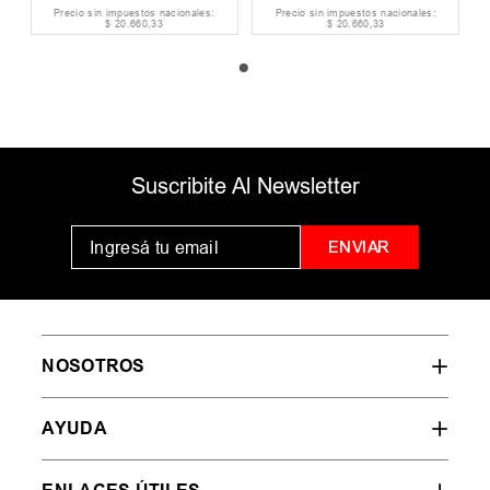
Precio sin impuestos nacionales:
Precio sin impuestos nacionales:
$
20
.
660
,
33
$
20
.
660
,
33
Suscribite Al Newsletter
ENVIAR
NOSOTROS
AYUDA