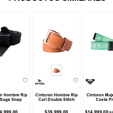
on Hombre Rip
Cinturon Hombre Rip
Cinturon Muj
 Soga Snap
Curl Double Stitch
Costa Pr
4
.
999
,
00
$
39
.
999
,
00
$
14
.
999
,
00
$