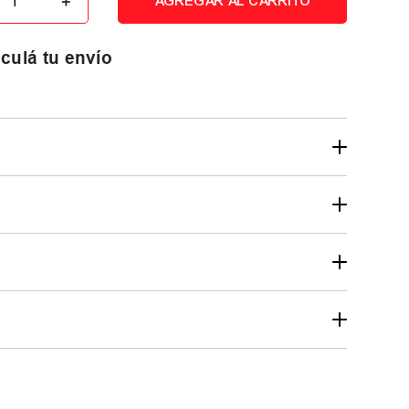
＋
AGREGAR AL CARRITO
culá tu envío