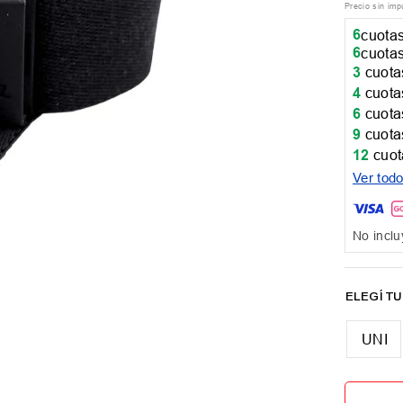
Precio sin im
6
cuotas
6
cuotas
3
cuotas
4
cuotas
6
cuotas
9
cuotas
12
cuot
Ver tod
No inclu
UNI