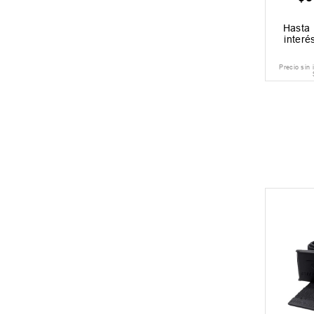
Hasta
interé
Precio sin