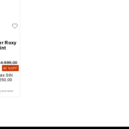
er Roxy
int
24
.
999
,
00
0
40 %
OFF
as SIN
250
,
00
nacionales:
7