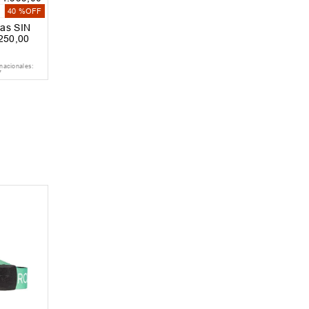
0
40 %
OFF
as SIN
250
,
00
nacionales:
7