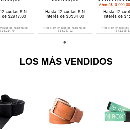
Ahorrá
$
10
.
000
,
0
12
cuotas SIN
Hasta
12
cuotas SIN
Hasta
12
cuot
s de
$
2917
,
00
interés de
$
3334
,
00
interés de
$
1
 impuestos nacionales:
Precio sin impuestos nacionales:
Precio sin impuestos 
$
28
.
924
,
79
$
33
.
057
,
02
$
12
.
395
,
8
LOS MÁS VENDIDOS