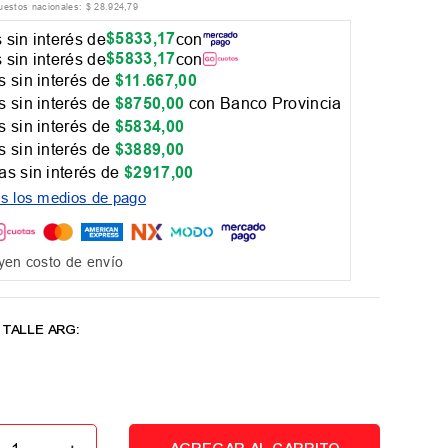
puestos nacionales:
$
28
.
924
,
79
$
5833
,
17
 sin interés de
con
$
5833
,
17
 sin interés de
con
 sin interés de
$
11
.
667
,
00
 sin interés de
$
8750
,
00
con Banco Provincia
 sin interés de
$
5834
,
00
 sin interés de
$
3889
,
00
as sin interés de
$
2917
,
00
os los medios de pago
yen costo de envío