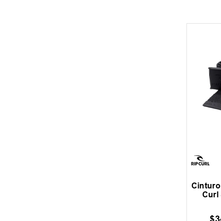
Cintur
Curl
$
3