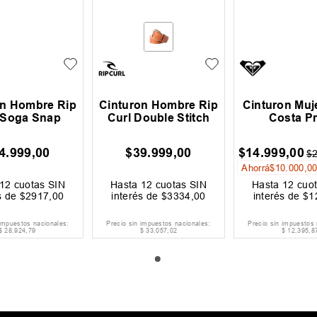
on Hombre Rip
Cinturon Hombre Rip
Cinturon Muj
 Soga Snap
Curl Double Stitch
Costa Pr
4
.
999
,
00
$
39
.
999
,
00
$
14
.
999
,
00
$
Ahorrá
$
10
.
000
,
0
12
cuotas SIN
Hasta
12
cuotas SIN
Hasta
12
cuot
s de
$
2917
,
00
interés de
$
3334
,
00
interés de
$
1
 impuestos nacionales:
Precio sin impuestos nacionales:
Precio sin impuestos 
$
28
.
924
,
79
$
33
.
057
,
02
$
12
.
395
,
8