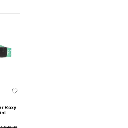
er Roxy
int
24
.
999
,
00