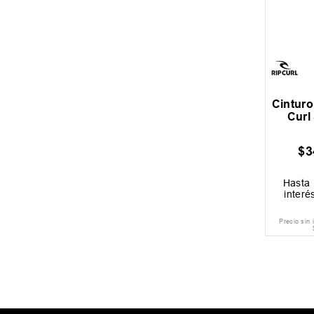
Cintur
Curl
$
3
Hasta
interé
Precio sin