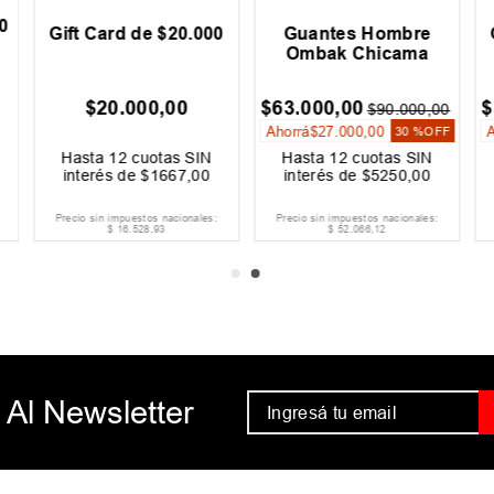
0
Gift Card de $20.000
Guantes Hombre
Ombak Chicama
$
20
.
000
,
00
$
63
.
000
,
00
$
$
90
.
000
,
00
Ahorrá
$
27
.
000
,
00
30 %
OFF
Hasta
12
cuotas SIN
Hasta
12
cuotas SIN
interés de
$
1667
,
00
interés de
$
5250
,
00
Precio sin impuestos nacionales:
Precio sin impuestos nacionales:
$
16
.
528
,
93
$
52
.
066
,
12
 Al Newsletter