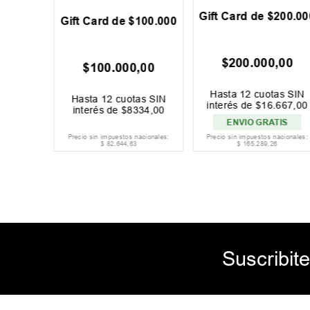
300.000
Gift Card de $200.00
Gift Card de $100.000
,
00
$
200
.
000
,
00
$
100
.
000
,
00
as SIN
Hasta
12
cuotas SIN
Hasta
12
cuotas SIN
000
,
00
interés de
$
16
.
667
,
00
interés de
$
8334
,
00
TIS
ENVIO GRATIS
acionales:
Precio sin impuestos nacionales:
Precio sin impuestos nacionales:
8
$
82
.
644
,
63
$
165
.
289
,
26
Suscribite