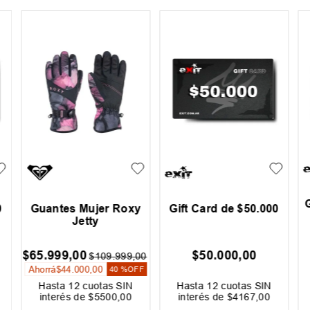
0
Guantes Mujer Roxy
Gift Card de $50.000
Jetty
$
65
.
999
,
00
$
50
.
000
,
00
$
109
.
999
,
00
Ahorrá
$
44
.
000
,
00
40 %
OFF
Hasta
12
cuotas SIN
Hasta
12
cuotas SIN
interés de
$
5500
,
00
interés de
$
4167
,
00