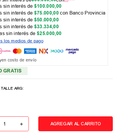
 sin interés de
$
100
.
000
,
00
 sin interés de
$
75
.
000
,
00
con Banco Provincia
 sin interés de
$
50
.
000
,
00
 sin interés de
$
33
.
334
,
00
as sin interés de
$
25
.
000
,
00
os los medios de pago
yen costo de envío
O GRATIS
＋
AGREGAR AL CARRITO