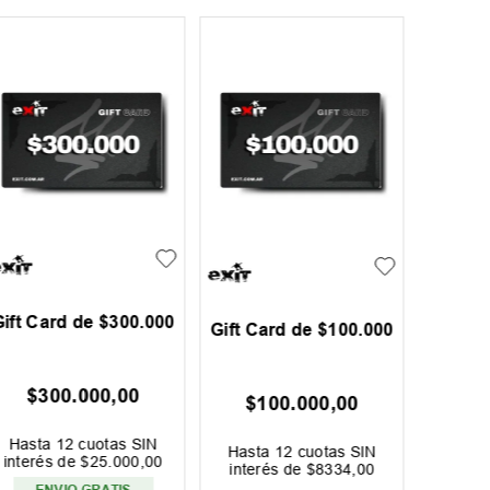
Gift Card de $300.000
Gift C
Gift Card de $100.000
$
300
.
000
,
00
$
2
$
100
.
000
,
00
Hasta
12
cuotas SIN
Hast
Hasta
12
cuotas SIN
interés de
$
25
.
000
,
00
interé
interés de
$
8334
,
00
ENVIO GRATIS
EN