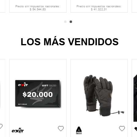
Precio sin impuestos nacionales:
Precio sin impuestos nacionales:
$
54
.
544
,
63
$
41
.
322
,
31
LOS MÁS VENDIDOS