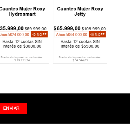
Guantes Mujer Roxy
Guantes Mujer Roxy
Gift C
Hydrosmart
Jetty
35
.
999
,
00
$
65
.
999
,
00
$
$
59
.
999
,
00
$
109
.
999
,
00
Ahorrá
$
24
.
000
,
00
Ahorrá
$
44
.
000
,
00
40 %
OFF
40 %
OFF
Hasta
12
cuotas SIN
Hasta
12
cuotas SIN
Hast
interés de
$
3000
,
00
interés de
$
5500
,
00
inter
Precio sin impuestos nacionales:
Precio sin impuestos nacionales:
Precio si
$
29
.
751
,
24
$
54
.
544
,
63
ENVIAR