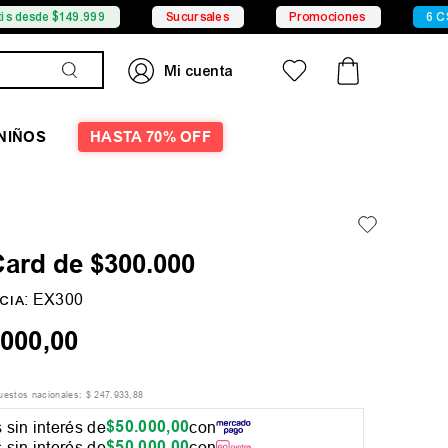
$149.999
Sucursales
Promociones
6 CSI con Me
NIÑOS
HASTA 70% OFF
Card de $300.000
:
EX300
CIA
000
,
00
puestos nacionales:
$
247
.
933
,
88
$
50
.
000
,
00
 sin interés de
con
$
50
.
000
,
00
 sin interés de
con