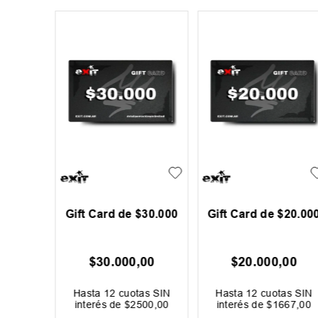
 Winter
Gift Card de $30.000
Gift Card de $20.00
00
$
30
.
000
,
00
$
20
.
000
,
00
as SIN
Hasta
12
cuotas SIN
Hasta
12
cuotas SIN
750
,
00
interés de
$
2500
,
00
interés de
$
1667
,
00