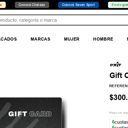
Conocé Chelsea
Conocé Seven Sport
Envío gratis desde 
ducto, categoría o marca
ACADOS
MARCAS
MUJER
HOMBRE
Gift 
REFEREN
$
300
.
Precio sin im
6
cuotas
6
cuotas