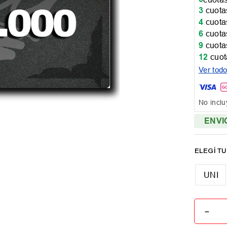
3
cuotas
4
cuotas
6
cuotas
9
cuotas
12
cuot
Ver tod
No inclu
ENVI
UNI
－