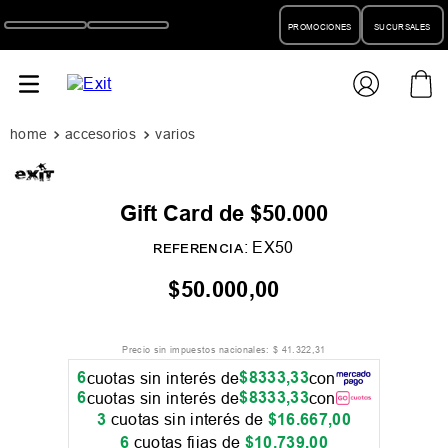
PROMOCIONES
SUCURSALES
accesorios
varios
Gift Card de $50.000
:
EX50
REFERENCIA
$
50
.
000
,
00
Precio sin impuestos nacionales:
$
41
.
322
,
31
6
$
8333
,
33
cuotas sin interés de
con
6
$
8333
,
33
cuotas sin interés de
con
3
cuotas sin interés de
$
16
.
667
,
00
6
cuotas fijas de
$
10
.
739
,
00