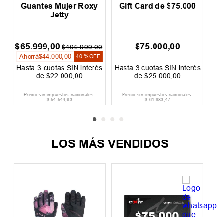
Guantes Mujer Roxy
Gift Card de $75.000
Jetty
$
65
.
999
,
00
$
75
.
000
,
00
$
109
.
999
,
00
Ahorrá
$
44
.
000
,
00
40 %
OFF
és
Hasta
3
cuotas SIN interés
Hasta
3
cuotas SIN interés
H
de
$
22
.
000
,
00
de
$
25
.
000
,
00
Precio sin impuestos nacionales:
Precio sin impuestos nacionales:
$
54
.
544
,
63
$
61
.
983
,
47
LOS MÁS VENDIDOS