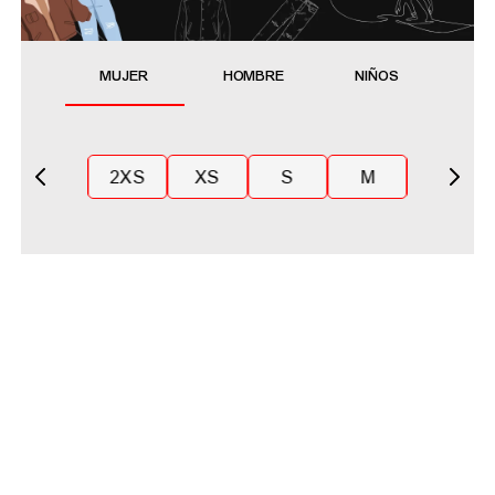
MUJER
HOMBRE
NIÑOS
2XS
XS
S
M