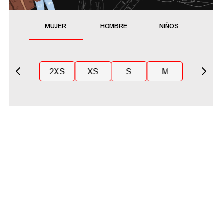
MUJER
HOMBRE
NIÑOS
2XS
XS
S
M