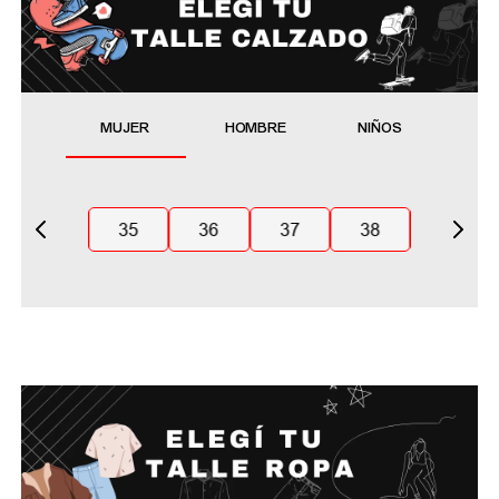
MUJER
HOMBRE
NIÑOS
35
36
37
38