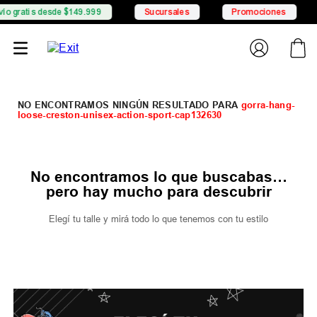
o gratis desde $149.999
Sucursales
Promociones
gorra-hang-
loose-creston-unisex-action-sport-cap132630
No encontramos lo que buscabas…
pero hay mucho para descubrir
Elegí tu talle y mirá todo lo que tenemos con tu estilo