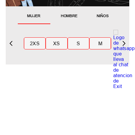
MUJER
HOMBRE
NIÑOS
2XS
XS
S
M