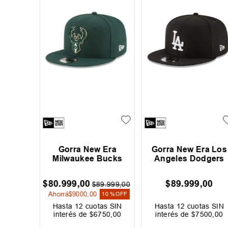
 Timber
Gorra New Era
Gorra New Era Los
Milwaukee Bucks
Angeles Dodgers
00
$
80
.
999
,
00
$
89
.
999
,
00
$
89
.
999
,
00
Ahorrá
$
9000
,
00
10 %
OFF
as SIN
Hasta
12
cuotas SIN
Hasta
12
cuotas SIN
167
,
00
interés de
$
6750
,
00
interés de
$
7500
,
00