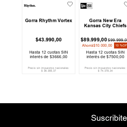
llabong Arch
Gorra Rip Curl La Isla
Gorra Element
rucker
6
.
999
,
00
$
39
.
999
,
00
$
49
.
999
,
2
cuotas SIN
Hasta
12
cuotas SIN
Hasta
12
cuota
 de
$
3750
,
00
interés de
$
3334
,
00
interés de
$
41
puestos nacionales:
Precio sin impuestos nacionales:
Precio sin impuestos na
37
.
189
,
26
$
33
.
057
,
02
$
41
.
321
,
49
Suscribite