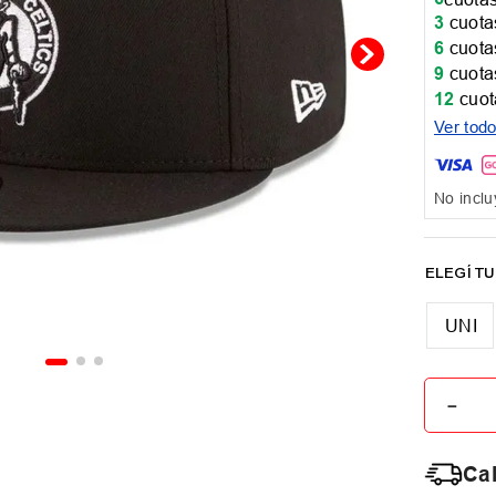
3
cuotas
6
cuotas
9
cuotas
12
cuot
Ver tod
No inclu
UNI
－
Cal