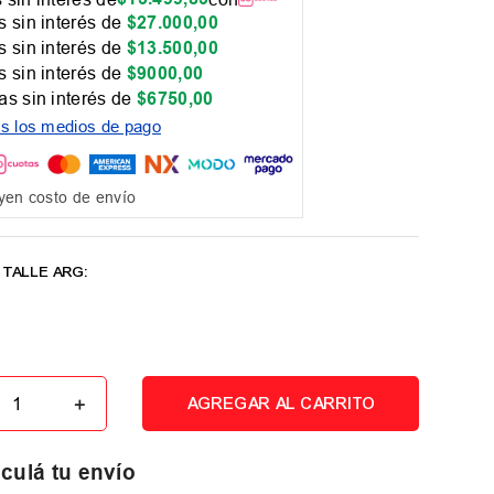
 sin interés de
$
27
.
000
,
00
 sin interés de
$
13
.
500
,
00
 sin interés de
$
9000
,
00
as sin interés de
$
6750
,
00
os los medios de pago
yen costo de envío
＋
AGREGAR AL CARRITO
culá tu envío