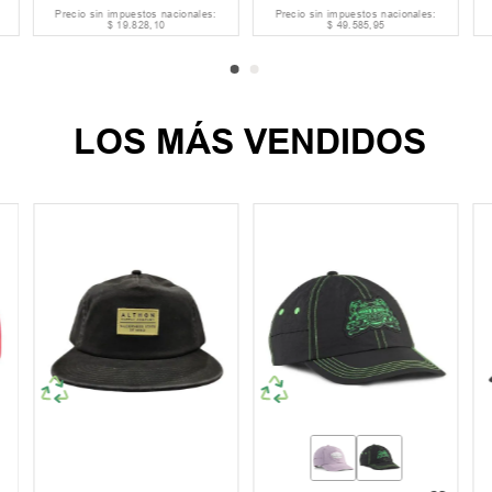
Precio sin impuestos nacionales:
Precio sin impuestos nacionales:
$
19
.
828
,
10
$
49
.
585
,
95
LOS MÁS VENDIDOS