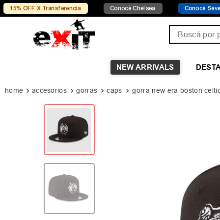
F X Transferencia
Conocé Chelsea
Conocé Seven Sport
Buscá por pro
NEW ARRIVALS
DEST
accesorios
gorras
caps
gorra new era boston celti