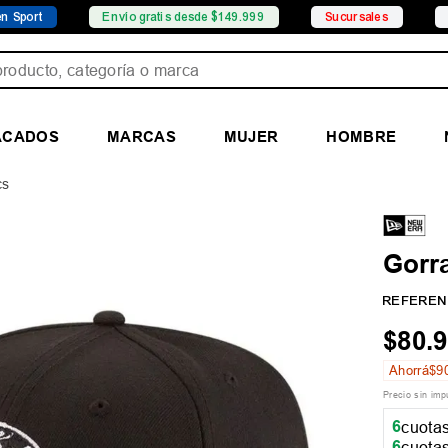
Envío gratis desde $149.999
Sucursales
Promocio
ducto, categoría o marca
ACADOS
MARCAS
MUJER
HOMBRE
cs
Gorr
REFEREN
$
80
.
9
Ahorrá
$
9
Precio sin im
6
cuotas
6
cuotas