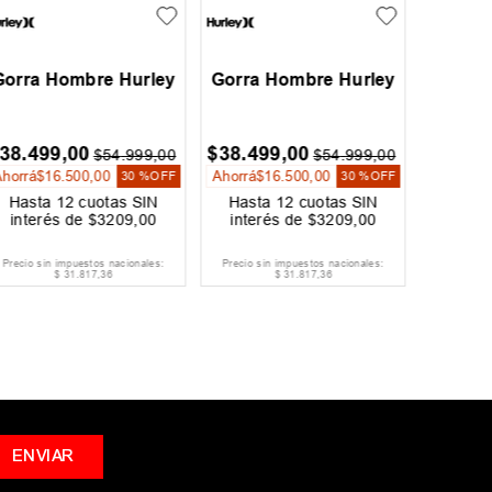
x
Gorra New Era
Gorra Althon Simple
Kansas City Chiefs
$
89
.
999
,
00
$
21
.
594
,
00
$
99
.
999
,
00
$
35
.
990
,
00
Ahorrá
$
10
.
000
,
00
Ahorrá
$
14
.
396
,
00
10 %
OFF
40 %
OFF
Hasta
12
cuotas SIN
Hasta
12
cuotas SIN
interés de
$
7500
,
00
interés de
$
1800
,
00
Precio sin impuestos nacionales:
Precio sin impuestos nacionales:
$
74
.
379
,
34
$
17
.
846
,
28
ENVIAR