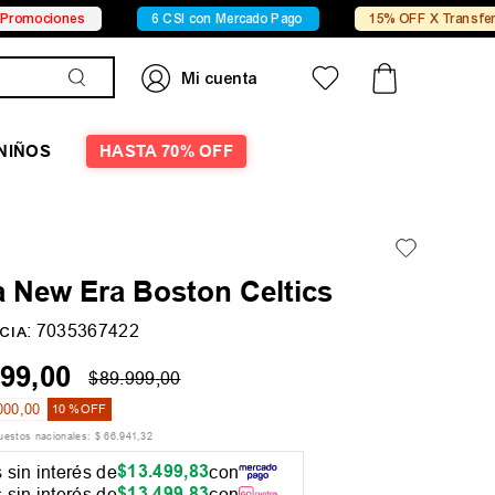
nes
6 CSI con Mercado Pago
15% OFF X Transferencia
NIÑOS
HASTA 70% OFF
a New Era Boston Celtics
:
7035367422
CIA
99
,
00
$
89
.
999
,
00
000
,
00
10 %
OFF
puestos nacionales:
$
66
.
941
,
32
$
13
.
499
,
83
 sin interés de
con
$
13
.
499
,
83
 sin interés de
con