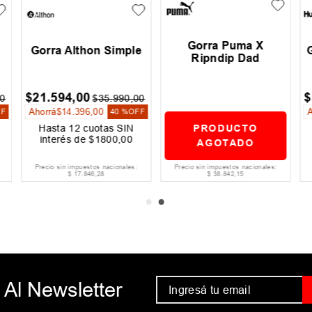
 Timber
Gorra Hombre Hurley
Gorra Rhythm Vorte
00
$
38
.
499
,
00
$
43
.
990
,
00
$
54
.
999
,
00
Ahorrá
$
16
.
500
,
00
30 %
OFF
s SIN
Hasta
12
cuotas SIN
Hasta
12
cuotas SIN
67
,
00
interés de
$
3209
,
00
interés de
$
3666
,
00
cionales:
Precio sin impuestos nacionales:
Precio sin impuestos nacionales:
$
31
.
817
,
36
$
36
.
355
,
37
 Al Newsletter