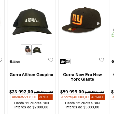
Gorra Althon Geopine
Gorra New Era New
York Giants
$
23
.
992
,
00
$
59
.
999
,
00
$
$
29
.
990
,
00
$
99
.
999
,
00
Ahorrá
$
5998
,
00
Ahorrá
$
40
.
000
,
00
20 %
OFF
40 %
OFF
Hasta
12
cuotas SIN
Hasta
12
cuotas SIN
interés de
$
2000
,
00
interés de
$
5000
,
00