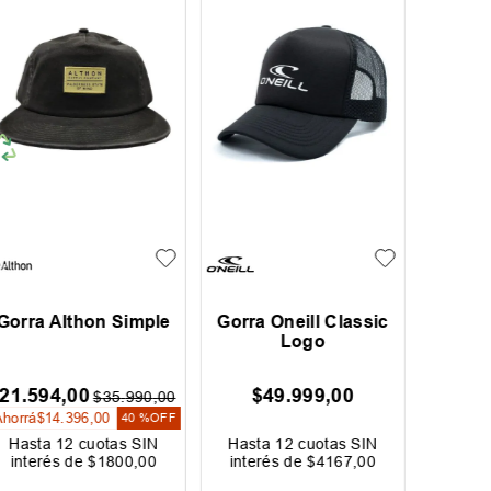
Gorra Althon Simple
Gorra Oneill Classic
Gorra
Logo
Yo
21
.
594
,
00
$
49
.
999
,
00
$
$
35
.
990
,
00
Ahorrá
$
14
.
396
,
00
40 %
OFF
Hasta
12
cuotas SIN
Hasta
12
cuotas SIN
Hast
interés de
$
1800
,
00
interés de
$
4167
,
00
inter