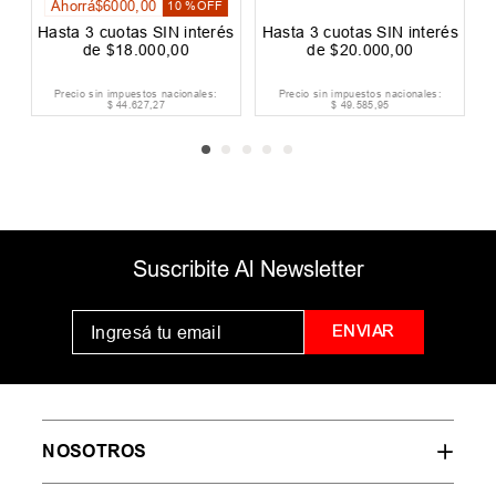
Ahorrá
$
6000
,
00
10 %
OFF
Hasta
3
cuotas SIN interés
Hasta
3
cuotas SIN interés
H
de
$
18
.
000
,
00
de
$
20
.
000
,
00
Precio sin impuestos nacionales:
Precio sin impuestos nacionales:
$
44
.
627
,
27
$
49
.
585
,
95
Suscribite Al Newsletter
ENVIAR
NOSOTROS