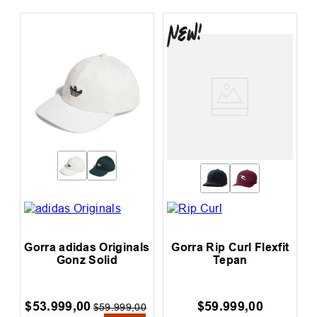
Gorra adidas Originals
Gorra Rip Curl Flexfit
Gonz Solid
Tepan
p
$
53
.
999
,
00
$
59
.
999
,
00
$
59
.
999
,
00