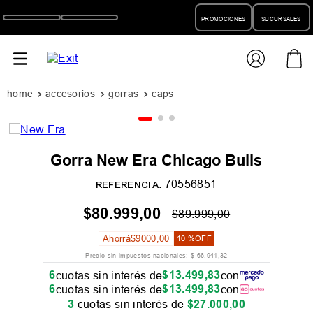
PROMOCIONES
SUCURSALES
accesorios
gorras
caps
Gorra New Era Chicago Bulls
:
70556851
REFERENCIA
$
80
.
999
,
00
$
89
.
999
,
00
Ahorrá
$
9000
,
00
10 %
OFF
Precio sin impuestos nacionales:
$
66
.
941
,
32
6
$
13
.
499
,
83
cuotas sin interés de
con
6
$
13
.
499
,
83
cuotas sin interés de
con
3
cuotas sin interés de
$
27
.
000
,
00