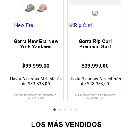
Gorra New Era New
Gorra Rip Curl
York Yankees
Premium Surf
$
99
.
999
,
00
$
39
.
999
,
00
0
F
és
Hasta
3
cuotas SIN interés
Hasta
3
cuotas SIN interés
H
de
$
33
.
333
,
00
de
$
13
.
333
,
00
Precio sin impuestos nacionales:
Precio sin impuestos nacionales:
$
82
.
643
,
80
$
33
.
057
,
02
LOS MÁS VENDIDOS