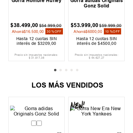
Gorra Hombre Hurley
Gorra adidas Originals
Gonz Solid
$
38
.
499
,
00
$
53
.
999
,
00
$
54
.
999
,
00
$
59
.
999
,
00
Ahorrá
$
16
.
500
,
00
Ahorrá
$
6000
,
00
30 %
OFF
10 %
OFF
Hasta
12
cuotas SIN
Hasta
12
cuotas SIN
interés de
$
3209
,
00
interés de
$
4500
,
00
Precio sin impuestos nacionales:
Precio sin impuestos nacionales:
$
31
.
817
,
36
$
44
.
627
,
27
LOS MÁS VENDIDOS