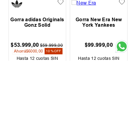
Gorra adidas Originals
Gorra New Era New
Gonz Solid
York Yankees
p
$
53
.
999
,
00
$
99
.
999
,
00
$
59
.
999
,
00
Ahorrá
$
6000
,
00
10 %
OFF
Hasta
12
cuotas SIN
Hasta
12
cuotas SIN
interés de
$
4500
,
00
interés de
$
8334
,
00
Precio sin impuestos nacionales:
Precio sin impuestos nacionales:
$
44
.
627
,
27
$
82
.
643
,
80