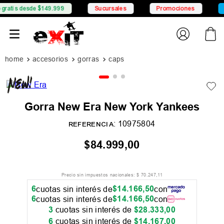
desde $149.999
Sucursales
Promociones
6 CSI c
accesorios
gorras
caps
Gorra New Era New York Yankees
:
10975804
REFERENCIA
$
84
.
999
,
00
Precio sin impuestos nacionales:
$
70
.
247
,
11
6
$
14
.
166
,
50
cuotas sin interés de
con
6
$
14
.
166
,
50
cuotas sin interés de
con
3
cuotas sin interés de
$
28
.
333
,
00
6
cuotas sin interés de
$
14
.
167
,
00