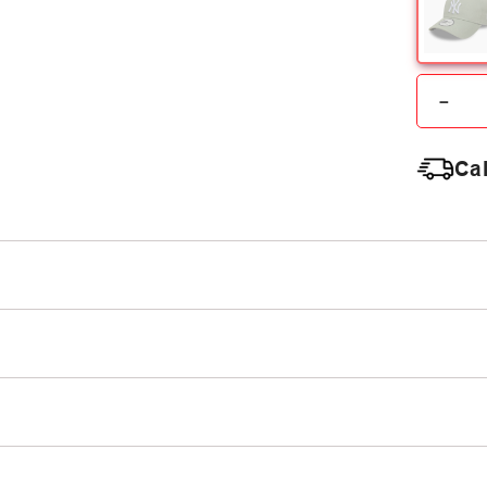
－
Cal