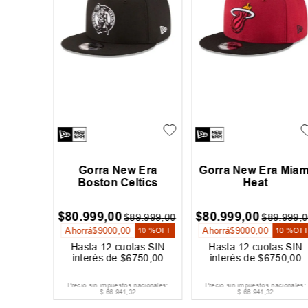
 Hurley
Gorra New Era
Gorra New Era Miam
Boston Celtics
Heat
$
80
.
999
,
00
$
80
.
999
,
00
4
.
999
,
00
$
89
.
999
,
00
$
89
.
999
,
0
Ahorrá
$
9000
,
00
Ahorrá
$
9000
,
00
30 %
OFF
10 %
OFF
10 %
OF
as SIN
Hasta
12
cuotas SIN
Hasta
12
cuotas SIN
209
,
00
interés de
$
6750
,
00
interés de
$
6750
,
00
acionales:
Precio sin impuestos nacionales:
Precio sin impuestos nacionales:
$
66
.
941
,
32
$
66
.
941
,
32