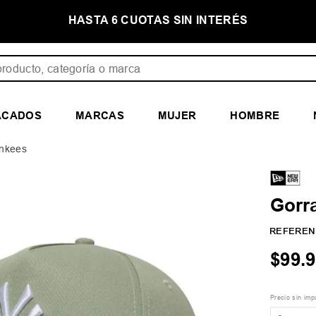
S SIN INTERÉS
PRIMER CAMBIO GRATIS
ducto, categoría o marca
ACADOS
MARCAS
MUJER
HOMBRE
ankees
Gorr
REFEREN
$
99
.
9
Precio sin im