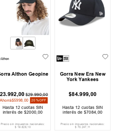
orra Althon Geopine
Gorra New Era New
Gorra 
York Yankees
23
.
992
,
00
$
84
.
999
,
00
$
$
29
.
990
,
00
Ahorrá
$
5998
,
00
20 %
OFF
Hasta
12
cuotas SIN
Hasta
12
cuotas SIN
Hast
interés de
$
2000
,
00
interés de
$
7084
,
00
inter
Precio sin impuestos nacionales:
Precio sin impuestos nacionales:
Precio si
$
19
.
828
,
10
$
70
.
247
,
11