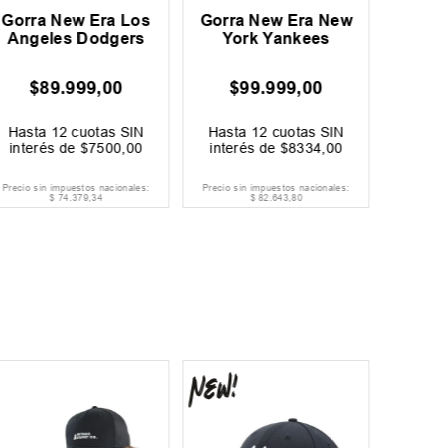
Gorra New Era Los
Gorra New Era New
Gorra
Angeles Dodgers
York Yankees
Yo
$
89
.
999
,
00
$
99
.
999
,
00
$
Hasta
12
cuotas SIN
Hasta
12
cuotas SIN
Hast
interés de
$
7500
,
00
interés de
$
8334
,
00
inter
Precio sin impuestos nacionales:
Precio sin impuestos nacionales:
Precio si
$
74
.
379
,
34
$
82
.
643
,
80