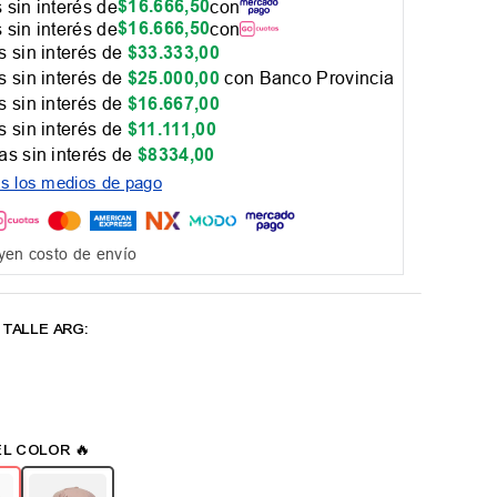
$
16
.
666
,
50
 sin interés de
con
$
16
.
666
,
50
 sin interés de
con
 sin interés de
$
33
.
333
,
00
 sin interés de
$
25
.
000
,
00
con Banco Provincia
 sin interés de
$
16
.
667
,
00
 sin interés de
$
11
.
111
,
00
as sin interés de
$
8334
,
00
os los medios de pago
yen costo de envío