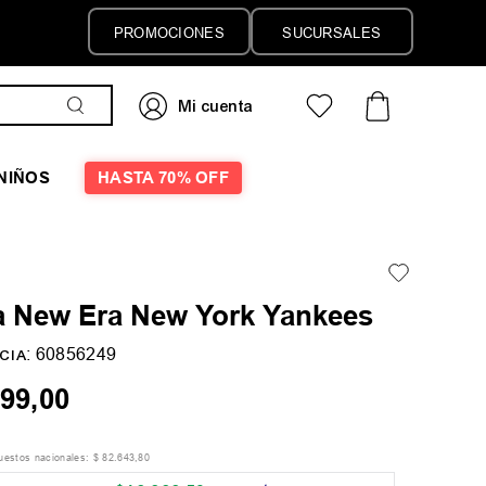
PROMOCIONES
SUCURSALES
NIÑOS
HASTA 70% OFF
a New Era New York Yankees
:
60856249
CIA
99
,
00
puestos nacionales:
$
82
.
643
,
80