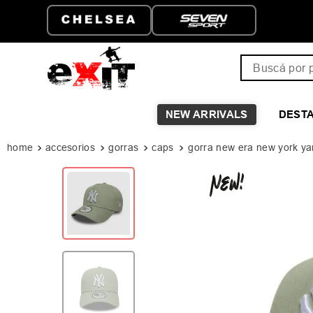
ENVÍO GRATIS A PARTIR DE
HASTA 6 CUOTA
$149.999
Buscá por pro
NEW ARRIVALS
DEST
accesorios
gorras
caps
gorra new era new york y