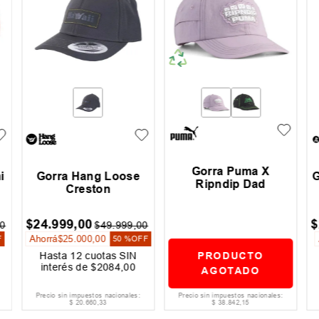
Gorra Puma X
i
Gorra Hang Loose
G
Ripndip Dad
Creston
$
24
.
999
,
00
$
0
$
49
.
999
,
00
Ahorrá
$
25
.
000
,
00
F
50 %
OFF
PRODUCTO
Hasta
12
cuotas SIN
interés de
$
2084
,
00
AGOTADO
Precio sin impuestos nacionales:
Precio sin impuestos nacionales:
$
20
.
660
,
33
$
38
.
842
,
15