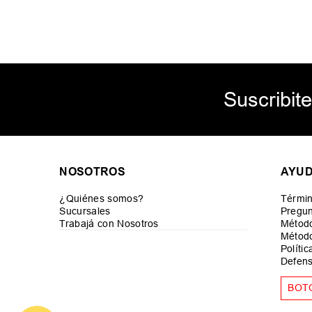
Suscribite
NOSOTROS
AYU
¿Quiénes somos?
Términ
Sucursales
Pregun
Trabajá con Nosotros
Métod
Método
Políti
Defens
BOT