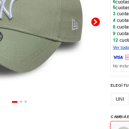
6
cuotas
6
cuotas
3
cuotas
4
cuotas
6
cuotas
9
cuotas
12
cuot
Ver tod
No inclu
UNI