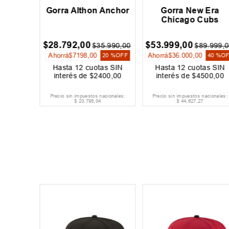
 Era
Gorra Althon Anchor
Gorra New Era
tics
Chicago Cubs
$
28
.
792
,
00
$
53
.
999
,
00
9
.
999
,
00
$
35
.
990
,
00
$
89
.
999
,
0
Ahorrá
$
7198
,
00
Ahorrá
$
36
.
000
,
00
20 %
OFF
20 %
OFF
40 %
O
as SIN
Hasta
12
cuotas SIN
Hasta
12
cuotas SIN
334
,
00
interés de
$
2400
,
00
interés de
$
4500
,
00
acionales:
Precio sin impuestos nacionales:
Precio sin impuestos nacionales:
$
23
.
795
,
04
$
44
.
627
,
27