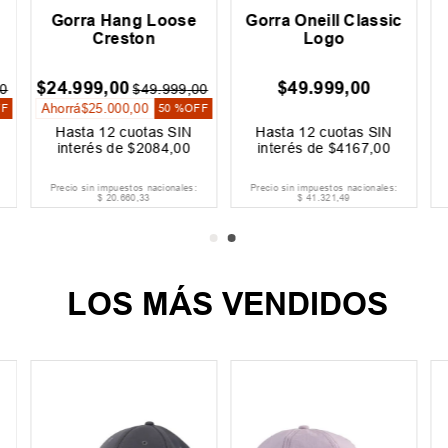
Gorra Hang Loose
Gorra Oneill Classic
Creston
Logo
$
24
.
999
,
00
$
49
.
999
,
00
0
$
49
.
999
,
00
Ahorrá
$
25
.
000
,
00
FF
50 %
OFF
Hasta
12
cuotas SIN
Hasta
12
cuotas SIN
interés de
$
2084
,
00
interés de
$
4167
,
00
Precio sin impuestos nacionales:
Precio sin impuestos nacionales:
$
20
.
660
,
33
$
41
.
321
,
49
LOS MÁS VENDIDOS