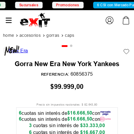
Sucursales
Promociones
6 CSI con Mercado Pago
accesorios
gorras
caps
Gorra New Era New York Yankees
:
60856375
REFERENCIA
$
99
.
999
,
00
Precio sin impuestos nacionales:
$
82
.
643
,
80
6
$
16
.
666
,
50
cuotas sin interés de
con
6
$
16
.
666
,
50
cuotas sin interés de
con
3
cuotas sin interés de
$
33
.
333
,
00
6
cuotas sin interés de
$
16
.
667
,
00