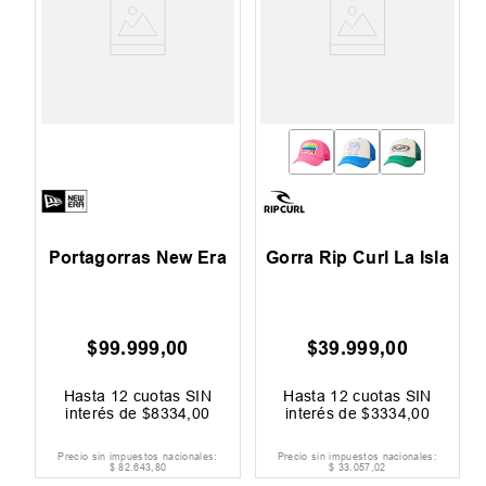
Portagorras New Era
Gorra Rip Curl La Isla
$
99
.
999
,
00
$
39
.
999
,
00
Hasta
12
cuotas SIN
Hasta
12
cuotas SIN
interés de
$
8334
,
00
interés de
$
3334
,
00
Precio sin impuestos nacionales:
Precio sin impuestos nacionales:
$
82
.
643
,
80
$
33
.
057
,
02