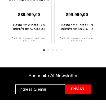
$
89
.
999
,
00
$
99
.
999
,
00
0
F
Hasta
12
cuotas SIN
Hasta
12
cuotas SIN
interés de
$
7500
,
00
interés de
$
8334
,
00
Precio sin impuestos nacionales:
Precio sin impuestos nacionales:
$
74
.
379
,
34
$
82
.
643
,
80
Suscribite Al Newsletter
ENVIAR