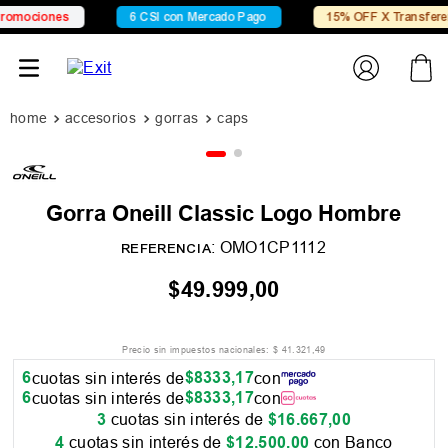
mociones
6 CSI con Mercado Pago
15% OFF X Transferenci
accesorios
gorras
caps
Gorra Oneill Classic Logo Hombre
:
OMO1CP1112
REFERENCIA
$
49
.
999
,
00
Precio sin impuestos nacionales:
$
41
.
321
,
49
6
$
8333
,
17
cuotas sin interés de
con
6
$
8333
,
17
cuotas sin interés de
con
3
cuotas sin interés de
$
16
.
667
,
00
4
cuotas sin interés de
$
12
.
500
,
00
con Banco