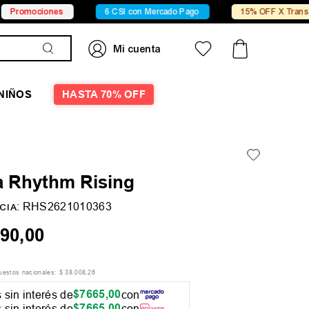
ones
6 CSI con Mercado Pago
15% OFF X Transferencia
NIÑOS
HASTA 70% OFF
a Rhythm Rising
:
RHS2621010363
CIA
90
,
00
puestos nacionales:
$
38
.
008
,
26
$
7665
,
00
 sin interés de
con
$
7665
,
00
 sin interés de
con