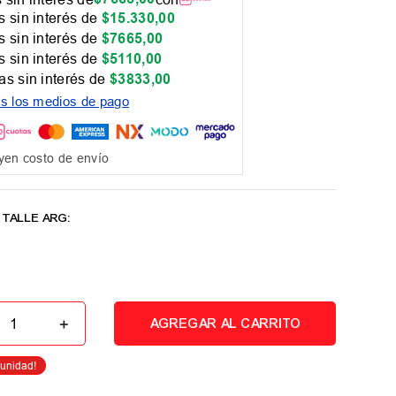
 sin interés de
$
15
.
330
,
00
 sin interés de
$
7665
,
00
 sin interés de
$
5110
,
00
as sin interés de
$
3833
,
00
os los medios de pago
yen costo de envío
＋
AGREGAR AL CARRITO