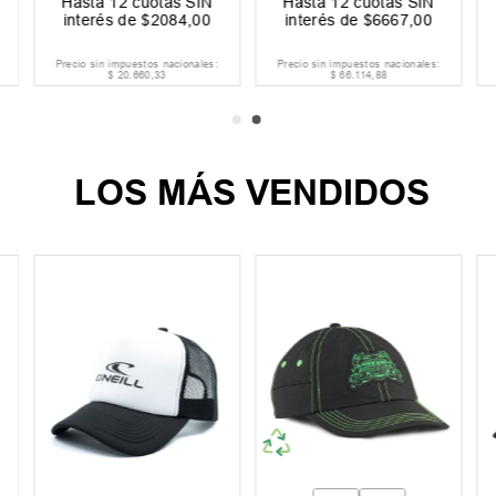
Hasta
12
cuotas SIN
Hasta
12
cuotas SIN
interés de
$
3209
,
00
interés de
$
3333
,
00
Precio sin impuestos nacionales:
Precio sin impuestos nacionales:
$
31
.
817
,
36
$
33
.
049
,
59
LOS MÁS VENDIDOS