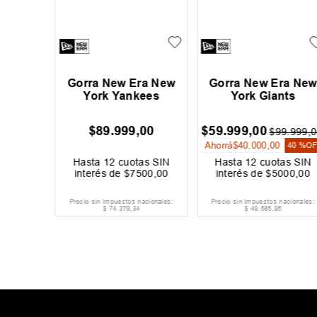
ra New
Gorra Rip Curl La Isla
Gorra Rip Curl La Is
ees
00
$
39
.
999
,
00
$
39
.
999
,
00
as SIN
Hasta
12
cuotas SIN
Hasta
12
cuotas SIN
500
,
00
interés de
$
3334
,
00
interés de
$
3334
,
00
acionales:
Precio sin impuestos nacionales:
Precio sin impuestos nacionales:
$
33
.
057
,
02
$
33
.
057
,
02