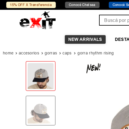
FF X Transferencia
Conocé Chelsea
Conocé Seven Sport
Buscá por pro
NEW ARRIVALS
DEST
accesorios
gorras
caps
gorra rhythm rising