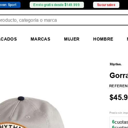
Envío gratis desde $149.999
Sucursales
Promoci
ducto, categoría o marca
ACADOS
MARCAS
MUJER
HOMBRE
Gorr
REFEREN
$
45
.
9
Precio sin im
6
cuotas
6
cuotas