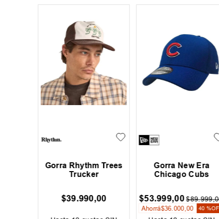
ra New
Gorra Rip Curl Pacific
Gorra Rip Curl La Is
ees
Rinse
00
$
44
.
999
,
00
$
39
.
999
,
00