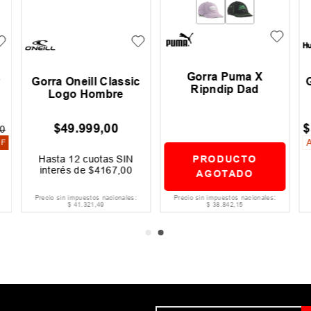
la
Gorra Oneill Flora
Gorra New Era New
York Yankees
$
29
.
000
,
00
$
89
.
999
,
00
Hasta
12
cuotas SIN
Hasta
12
cuotas SIN
interés de
$
2417
,
00
interés de
$
7500
,
00
Precio sin impuestos nacionales:
Precio sin impuestos nacionales:
$
23
.
966
,
94
$
74
.
379
,
34