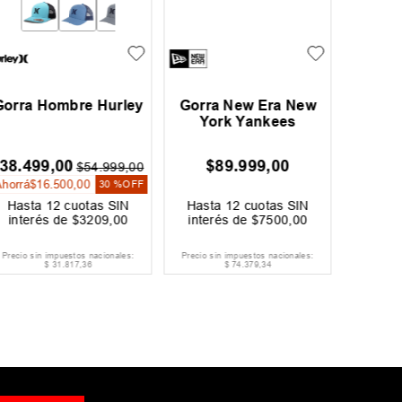
Gorra New Era New
Gorra New Era New
Gorra 
York Yankees
York Giants
Lo
$
89
.
999
,
00
$
59
.
999
,
00
$
$
99
.
999
,
00
Ahorrá
$
40
.
000
,
00
40 %
OFF
Hasta
12
cuotas SIN
Hasta
12
cuotas SIN
Hast
interés de
$
7500
,
00
interés de
$
5000
,
00
inter
Precio sin impuestos nacionales:
Precio sin impuestos nacionales:
Precio si
$
74
.
379
,
34
$
49
.
585
,
95