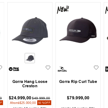
la
Gorra Hombre Hurley
Gorra Rhythm Trees
Trucker
$
38
.
499
,
00
$
39
.
990
,
00
$
$
54
.
999
,
00
Ahorrá
$
16
.
500
,
00
30 %
OFF