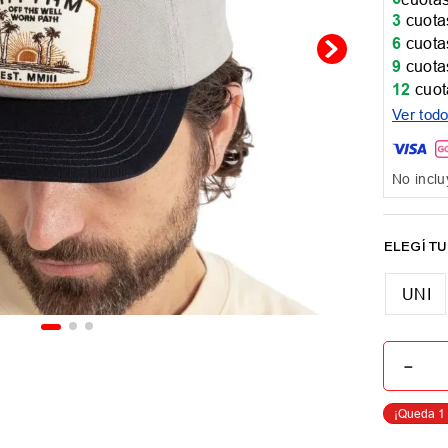
3
cuotas
6
cuotas
9
cuotas
12
cuot
Ver tod
No inclu
UNI
－