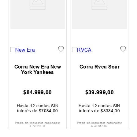
y
Gorra New Era New
Gorra Rvca Soar
s
York Yankees
$
84
.
999
,
00
$
39
.
999
,
00
Hasta
12
cuotas SIN
Hasta
12
cuotas SIN
interés de
$
7084
,
00
interés de
$
3334
,
00
Precio sin impuestos nacionales:
Precio sin impuestos nacionales:
$
70
.
247
,
11
$
33
.
057
,
02