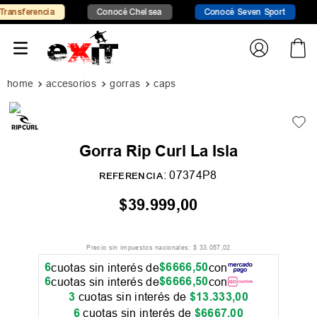
nsferencia
Conocé Chelsea
Conocé Seven Sport
accesorios
gorras
caps
Gorra Rip Curl La Isla
:
07374P8
REFERENCIA
$
39
.
999
,
00
Precio sin impuestos nacionales:
$
33
.
057
,
02
6
$
6666
,
50
cuotas sin interés de
con
6
$
6666
,
50
cuotas sin interés de
con
3
cuotas sin interés de
$
13
.
333
,
00
6
cuotas sin interés de
$
6667
,
00