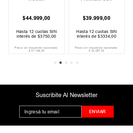
$
44
.
999
,
00
$
39
.
999
,
00
Hasta
12
cuotas SIN
Hasta
12
cuotas SIN
interés de
$
3750
,
00
interés de
$
3334
,
00
Precio sin impuestos nacionales:
Precio sin impuestos nacionales:
$
37
.
189
,
26
$
33
.
057
,
02
Suscribite Al Newsletter
ENVIAR