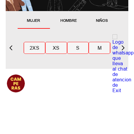
MUJER
HOMBRE
NIÑOS
2XS
XS
S
M