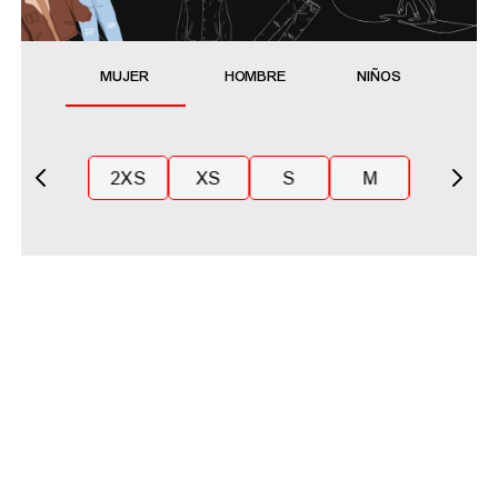
MUJER
HOMBRE
NIÑOS
2XS
XS
S
M