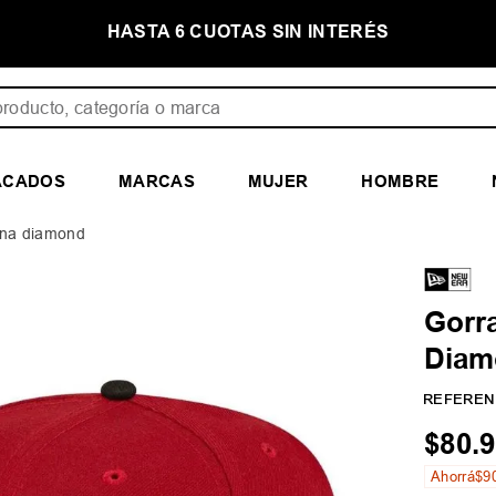
E
HASTA 6 CUOTAS SIN INTERÉS
ducto, categoría o marca
ACADOS
MARCAS
MUJER
HOMBRE
ona diamond
Gorr
Diam
REFEREN
$
80
.
9
Ahorrá
$
9