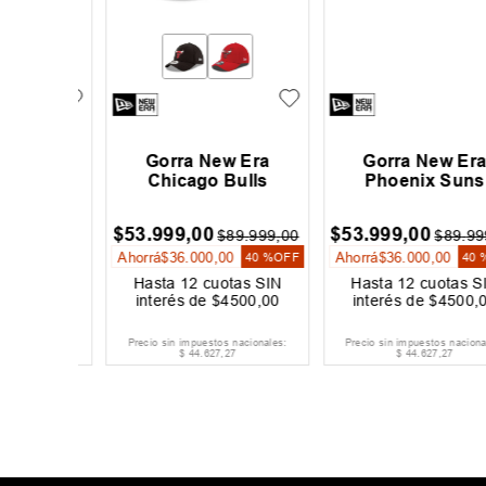
thm
Gorra New Era
Gorra New Era
ucker
Chicago Bulls
Phoenix Suns
00
$
53
.
999
,
00
$
53
.
999
,
00
$
89
.
999
,
00
$
89
.
999
,
0
Ahorrá
$
36
.
000
,
00
Ahorrá
$
36
.
000
,
00
40 %
OFF
40 %
O
as SIN
Hasta
12
cuotas SIN
Hasta
12
cuotas SIN
333
,
00
interés de
$
4500
,
00
interés de
$
4500
,
00
acionales:
Precio sin impuestos nacionales:
Precio sin impuestos nacionales:
$
44
.
627
,
27
$
44
.
627
,
27