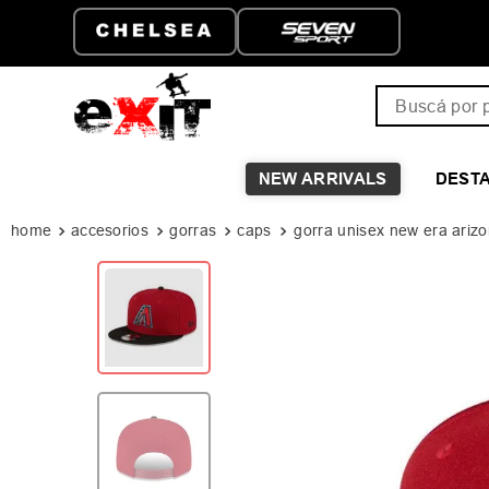
ENVÍO GRATIS A PARTIR D
$149.999
Buscá por pro
NEW ARRIVALS
DEST
accesorios
gorras
caps
gorra unisex new era ariz