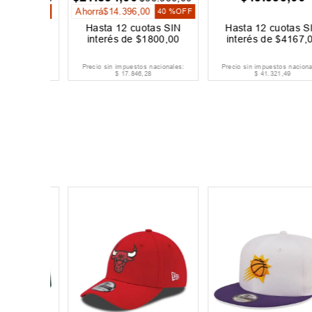
Ahorrá
$
14
.
396
,
00
10 %
OFF
40 %
OFF
as SIN
Hasta
12
cuotas SIN
Hasta
12
cuotas SIN
250
,
00
interés de
$
1800
,
00
interés de
$
4167
,
00
acionales:
Precio sin impuestos nacionales:
Precio sin impuestos nacionales:
$
17
.
846
,
28
$
41
.
321
,
49