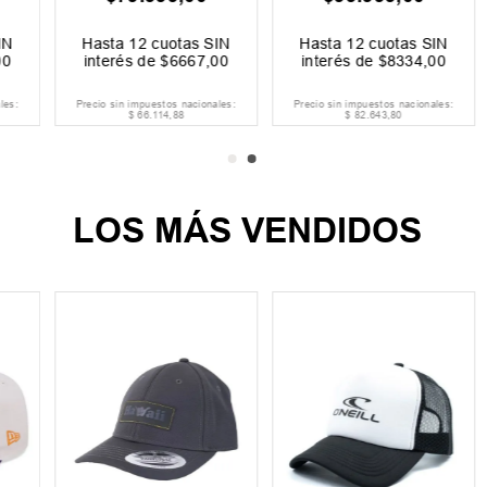
Hasta
12
cuotas SIN
Hasta
12
cuotas SIN
interés de
$
6667
,
00
interés de
$
8334
,
00
Precio sin impuestos nacionales:
Precio sin impuestos nacionales:
$
66
.
114
,
88
$
82
.
643
,
80
LOS MÁS VENDIDOS