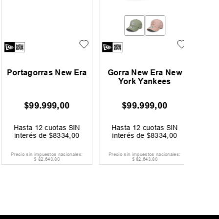
Portagorras New Era
Gorra New Era New
Gorra 
York Yankees
$
99
.
999
,
00
$
99
.
999
,
00
$
Hasta
12
cuotas SIN
Hasta
12
cuotas SIN
Hast
interés de
$
8334
,
00
interés de
$
8334
,
00
inter
Precio sin impuestos nacionales:
Precio sin impuestos nacionales:
Precio si
$
82
.
643
,
80
$
82
.
643
,
80