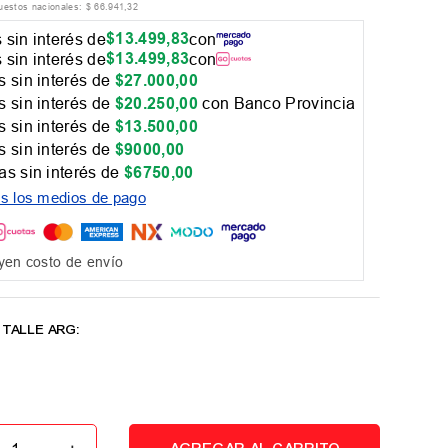
puestos nacionales:
$
66
.
941
,
32
$
13
.
499
,
83
 sin interés de
con
$
13
.
499
,
83
 sin interés de
con
 sin interés de
$
27
.
000
,
00
 sin interés de
$
20
.
250
,
00
con Banco Provincia
 sin interés de
$
13
.
500
,
00
 sin interés de
$
9000
,
00
as sin interés de
$
6750
,
00
os los medios de pago
yen costo de envío