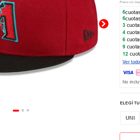
Precio sin im
6
cuotas
6
cuotas
3
cuotas
4
cuotas
6
cuotas
9
cuotas
12
cuot
Ver tod
No inclu
UNI