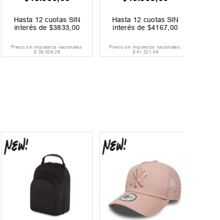
Hasta
12
cuotas SIN
Hasta
12
cuotas SIN
Hast
interés de
$
3833
,
00
interés de
$
4167
,
00
inter
Precio sin impuestos nacionales:
Precio sin impuestos nacionales:
Precio si
$
38
.
008
,
26
$
41
.
321
,
49