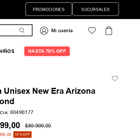
PROMOCIONES
SUCURSALES
NIÑOS
HASTA 70% OFF
a Unisex New Era Arizona
ond
:
60496177
CIA
99
,
00
$
89
.
999
,
00
000
,
00
10 %
OFF