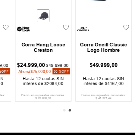
Gorra Hang Loose
Gorra Oneill Classic
Creston
Logo Hombre
$
24
.
999
,
00
$
49
.
999
,
00
0
$
49
.
999
,
00
Ahorrá
$
25
.
000
,
00
FF
50 %
OFF
Hasta
12
cuotas SIN
Hasta
12
cuotas SIN
interés de
$
2084
,
00
interés de
$
4167
,
00
Precio sin impuestos nacionales:
Precio sin impuestos nacionales:
$
20
.
660
,
33
$
41
.
321
,
49