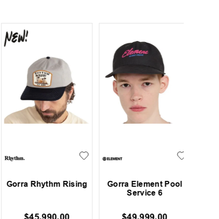
Gorra Rhythm Rising
Gorra Element Pool
Gorra
Service 6
$
45
.
990
,
00
$
49
.
999
,
00
$