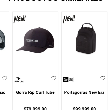
c
Gorra Rip Curl Tube
Portagorras New Era
$
79
.
999
,
00
$
99
.
999
,
00