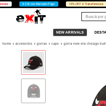
6 CSI con Mercado Pago
15% OFF X Transferencia
Co
Buscá por pro
NEW ARRIVALS
DEST
accesorios
gorras
caps
gorra new era chicago bull