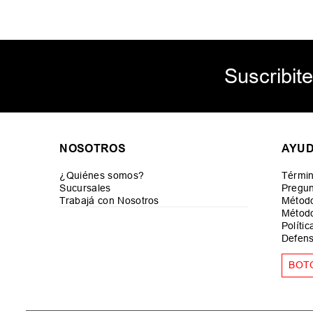
Suscribite
NOSOTROS
AYU
¿Quiénes somos?
Términ
Sucursales
Pregun
Trabajá con Nosotros
Métod
Método
Políti
Defens
BOT