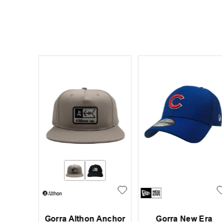
ra Los
Gorra Althon Anchor
Gorra New Era