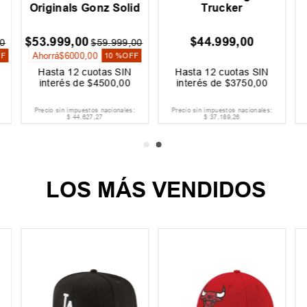
Originals Gonz Solid
Trucker
$
53
.
999
,
00
$
44
.
999
,
00
0
$
59
.
999
,
00
Ahorrá
$
6000
,
00
FF
10 %
OFF
Hasta
12
cuotas SIN
Hasta
12
cuotas SIN
interés de
$
4500
,
00
interés de
$
3750
,
00
Precio sin impuestos nacionales:
Precio sin impuestos nacionales:
$
44
.
627
,
27
$
37
.
189
,
26
LOS MÁS VENDIDOS