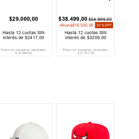
$
29
.
000
,
00
$
38
.
499
,
00
$
$
54
.
999
,
00
Ahorrá
$
16
.
500
,
00
30 %
OFF
Hasta
12
cuotas SIN
Hasta
12
cuotas SIN
Hast
interés de
$
2417
,
00
interés de
$
3209
,
00
inter
Precio sin impuestos nacionales:
Precio sin impuestos nacionales:
Precio si
$
23
.
966
,
94
$
31
.
817
,
36