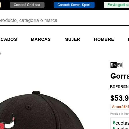
nocé Chelsea
Conocé Seven Sport
Envío gratis desde $149
ducto, categoría o marca
ACADOS
MARCAS
MUJER
HOMBRE
s
Gorr
REFEREN
$
53
.
9
Ahorrá
$
3
Precio sin im
6
cuotas
6
cuotas