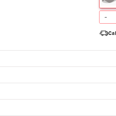
－
Cal