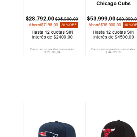
dgers
Chicago Cubs
00
$
28
.
792
,
00
$
53
.
999
,
00
$
35
.
990
,
00
$
89
.
999
,
0
Ahorrá
$
7198
,
00
Ahorrá
$
36
.
000
,
00
20 %
OFF
40 %
O
as SIN
Hasta
12
cuotas SIN
Hasta
12
cuotas SIN
500
,
00
interés de
$
2400
,
00
interés de
$
4500
,
00
acionales:
Precio sin impuestos nacionales:
Precio sin impuestos nacionales:
$
23
.
795
,
04
$
44
.
627
,
27