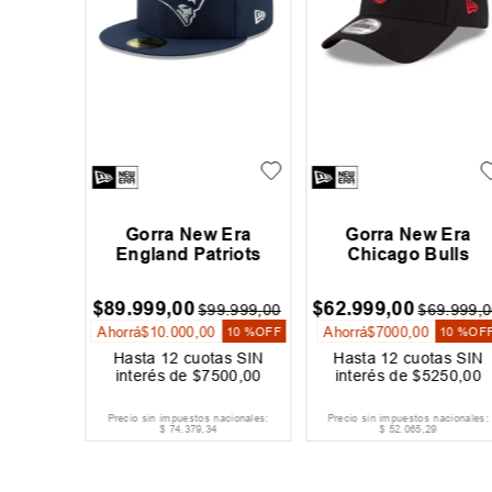
 La Isla
Gorra New Era
Gorra New Era
England Patriots
Chicago Bulls
00
$
89
.
999
,
00
$
62
.
999
,
00
$
99
.
999
,
00
$
69
.
999
,
0
Ahorrá
$
10
.
000
,
00
Ahorrá
$
7000
,
00
10 %
OFF
10 %
OF
as SIN
Hasta
12
cuotas SIN
Hasta
12
cuotas SIN
334
,
00
interés de
$
7500
,
00
interés de
$
5250
,
00
acionales:
Precio sin impuestos nacionales:
Precio sin impuestos nacionales:
$
74
.
379
,
34
$
52
.
065
,
29