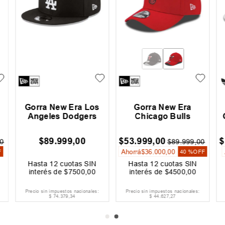
Gorra New Era Los
Gorra New Era
Angeles Dodgers
Chicago Bulls
$
89
.
999
,
00
$
53
.
999
,
00
$
0
$
89
.
999
,
00
Ahorrá
$
36
.
000
,
00
F
40 %
OFF
Hasta
12
cuotas SIN
Hasta
12
cuotas SIN
interés de
$
7500
,
00
interés de
$
4500
,
00
Precio sin impuestos nacionales:
Precio sin impuestos nacionales:
$
74
.
379
,
34
$
44
.
627
,
27