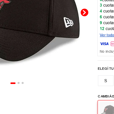
3
cuotas
4
cuotas
6
cuotas
9
cuotas
12
cuot
Ver tod
No inclu