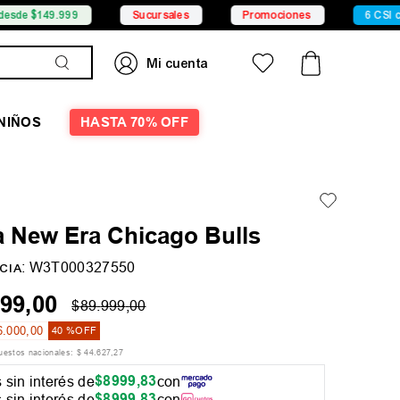
.999
Sucursales
Promociones
6 CSI con Mercad
NIÑOS
HASTA 70% OFF
a New Era Chicago Bulls
:
W3T000327550
CIA
99
,
00
$
89
.
999
,
00
6
.
000
,
00
40 %
OFF
puestos nacionales:
$
44
.
627
,
27
$
8999
,
83
 sin interés de
con
$
8999
,
83
 sin interés de
con