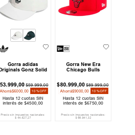
Gorra adidas
Gorra New Era
Gorra 
Originals Gonz Solid
Chicago Bulls
53
.
999
,
00
$
80
.
999
,
00
$
$
59
.
999
,
00
$
89
.
999
,
00
Ahorrá
$
6000
,
00
Ahorrá
$
9000
,
00
10 %
OFF
10 %
OFF
Hasta
12
cuotas SIN
Hasta
12
cuotas SIN
Hast
interés de
$
4500
,
00
interés de
$
6750
,
00
inter
Precio sin impuestos nacionales:
Precio sin impuestos nacionales:
Precio si
$
44
.
627
,
27
$
66
.
941
,
32